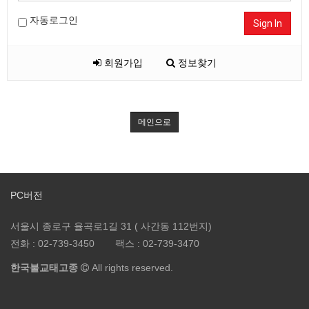
자동로그인
Sign In
회원가입
정보찾기
메인으로
PC버전
서울시 종로구 율곡로1길 31 ( 사간동 112번지)
전화 :
02-739-3450
팩스 :
02-739-3470
한국불교태고종
All rights reserved.