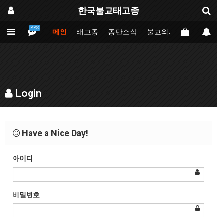
한국불교태고종
BBS
메인
태고종
종단소식
불교와의만남
업무
Login
Have a Nice Day!
아이디
비밀번호