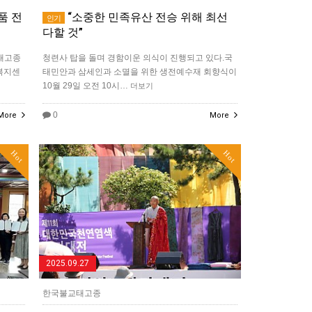
품 전
“소중한 민족유산 전승 위해 최선
인기
다할 것”
 태고종
청련사 탑을 돌며 경함이운 의식이 진행되고 있다.국
정복지센
태민안과 삼세인과 소멸을 위한 생전예수재 회향식이
10월 29일 오전 10시…
더보기
0
More
More
Hot
Hot
2025.09.27
한국불교태고종