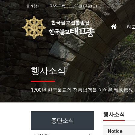
즐겨찾기
RSS 구독
08월 07일(금)
홈
태
으
로
행사소식
1700년 한국불교의 정통법맥을 이어온 韓國佛敎
행사소식
종단소식
Notice