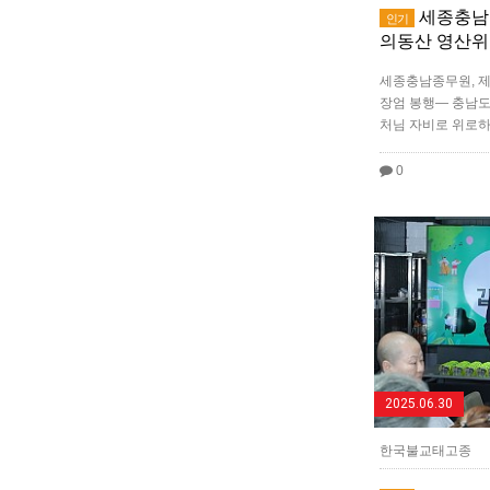
세종충남종
인기
의동산 영산위
세종충남종무원, 
장엄 봉행― 충남도
처님 자비로 위로
0
2025.06.30
한국불교태고종