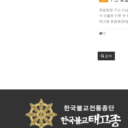
호법원장 구산 스님
이 선출된 이후 첫
태고종 호법원(호
0
검색