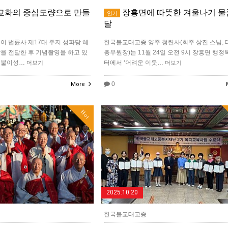
교화의 중심도량으로 만들
장흥면에 따뜻한 겨울나기 물
인기
달
이 법륜사 제17대 주지 성파당 혜
한국불교태고종 양주 청련사(회주 상진 스님,
을 전달한 후 기념촬영을 하고 있
총무원장)는 11월 24일 오전 9시 장흥면 행
 불이성…
터에서 ‘어려운 이웃…
더보기
더보기
0
More
Hot
2025.10.20
한국불교태고종