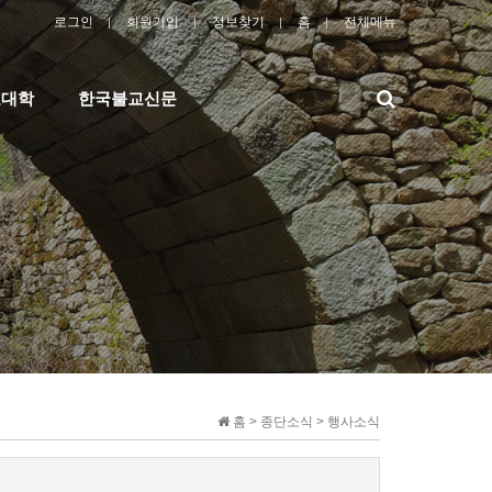
로그인
회원가입
정보찾기
홈
전체메뉴
검
교대학
한국불교신문
색
홈 > 종단소식 > 행사소식