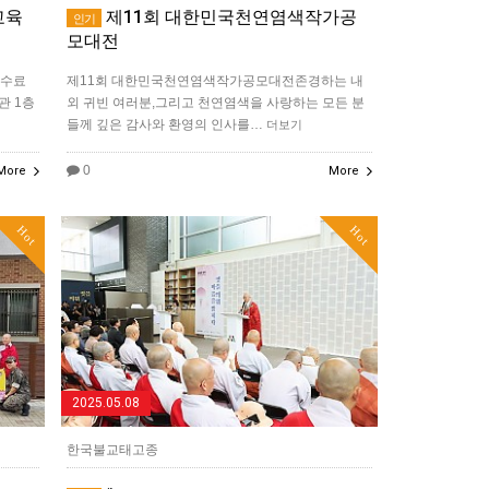
교육
제11회 대한민국천연염색작가공
인기
모대전
 수료
제11회 대한민국천연염색작가공모대전존경하는 내
관 1층
외 귀빈 여러분,그리고 천연염색을 사랑하는 모든 분
들께 깊은 감사와 환영의 인사를…
더보기
0
More
More
Hot
Hot
2025.05.08
한국불교태고종