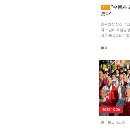
“수행과 
인기
겠다”
총무원장 상진 스님
각 스님에게 임명장
다.한국불교태고종
0
2025.10.26
한국불교태고종