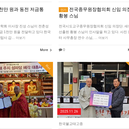
천만 원과 동전 저금통
전국종무원장협의회 신임 의
인기
황봉 스님
학회 이사장 진성 스님이 전춘성
전국시도교구종무원장협의회 신임 의장단. 
 1천만 원을 전달하고 있다.한국
선출된 황봉 스님이 인사말을 하고 있다. 사진
 탑사 갑…
터 사무총장 연수 스님, …
더보기
더보기
0
More
Hot
2025.11.26
한국불교태고종