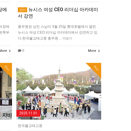
장에
뉴시스 여성 CEO 리더십 아카데미
인기
서 강연
새의장에
총무원장 상진 스님이 3월 25일 롯데호텔에서 열린
 왼쪽부
뉴시스 여성 CEO 리더십 아카데미에서 강연하고 있
다.한국불교태고종 총무원…
더보기
0
More
More
Hot
Hot
2025.11.01
한국불교태고종