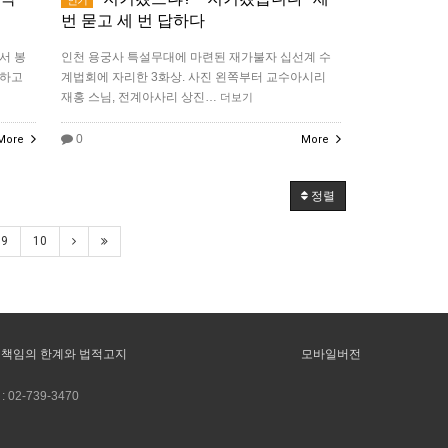
번 묻고 세 번 답하다
서 봉
인천 용궁사 특설무대에 마련된 재가불자 십선계 수
 하고
계법회에 자리한 3화상. 사진 왼쪽부터 교수아시리
재홍 스님, 전계아사리 상진…
더보기
0
More
More
정렬
9
10
책임의 한계와 법적고지
모바일버전
:
02-739-3470