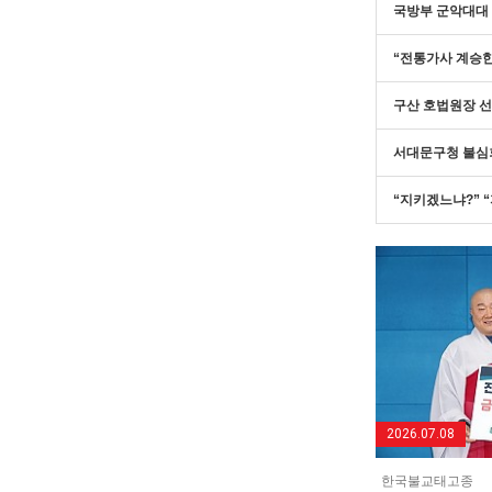
국방부 군악대대 
“전통가사 계승한
구산 호법원장 선
서대문구청 불심회
“지키겠느냐?” 
2026.07.08
한국불교태고종