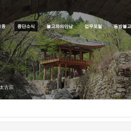
고종
종단소식
불교와의만남
업무포털
동방불
 太古宗