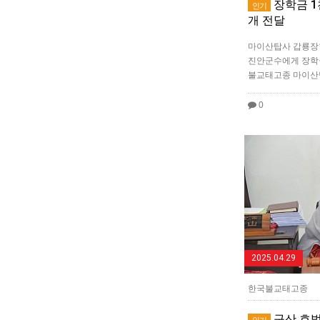
장학금 1
인기
개 전달
마이산탑사 갑룡장
진안군수에게 장학금
불교태고종 마이산
0
2025.04.29
한국불교태고종
구산 호법
인기