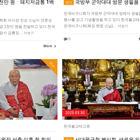
천만 원ㆍ돼지저금통 1백
국방부 군악대대 방문 생필품
인기
전국비구니회가 국방부 군악대대 앞에서 생필
행사를 갖고 기념촬영을 하고 있다.한국불교
학회 이사장 진성 스님이 전춘성
전국비구니회(회장 현중 스님)…
더보기
 1천만 원을 전달하고 있다.한국
탑사 갑룡장…
더보기
0
More
Hot
2025.03.30
한국불교태고종
원장 선출 이후 첫 회의
서대문구청 불심회, 새로운 
인기