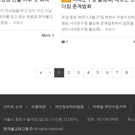
다짐 춘계법회
이 인사말을 하고 있다.구산 스님
 회의를 갖고 있는 호법원.한국불교
​운경 종정 예하가 3월 27일 백련사 무량수전에
법원장 …
더보기
행된 서대문구청 불심회 춘계법회에서 법문을
있다.서대문구청 불심회(…
더보기
More
0
1
2
3
4
5
6
7
8
사이트 소개
이용약관
개인정보처리방침
이메일 무단수집거부
서울시 종로구 율곡로1길 31 ( 사간동 112번지)
전화 :
02-739-3450
팩스 
한국불교태고종
All rights reserved.