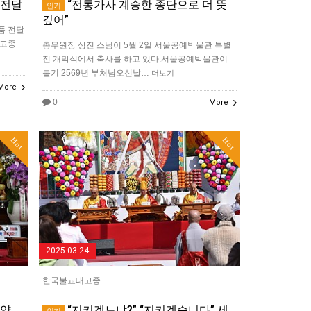
 전달
“전통가사 계승한 종단으로 더 뜻
인기
깊어”
품 전달
태고종
총무원장 상진 스님이 5월 2일 서울공예박물관 특별
전 개막식에서 축사를 하고 있다.서울공예박물관이
불기 2569년 부처님오신날…
더보기
More
0
More
Hot
Hot
2025.03.24
한국불교태고종
도약
“지키겠느냐?” “지키겠습니다” 세
인기