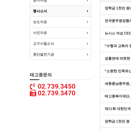
공지사항
장학금 1천만 원
행사소식
전국종무원장협의
보도자료
사진자료
뉴시스 여성 CE
교구사찰소식
“수행과 교화의
종단발전기금
장흥면에 따뜻한
“소중한 민족유산
태고종문의
세종충남종무원,
02.739.3450
02.739.3470
태고종복지재단,
제11회 대한민
장학금 1천만 원