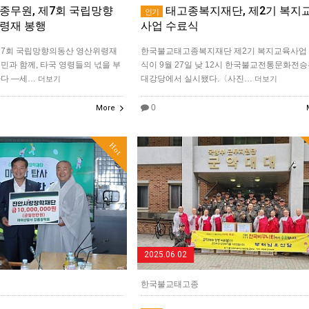
무원, 제7회 국립망향
태고종복지재단, 제2기 복지
인기
령재 봉행
사업 수료식
제7회 국립망향의동산 영산위령재
한국불교태고종복지재단 제2기 복지교육사업
민과 함께, 타국 영령들의 넋을 부
식이 9월 27일 낮 12시 한국불교전통문화전승
하다 ―세…
대강당에서 실시됐다.〈사진…
더보기
더보기
0
More
Hot
2025.06.02
한국불교태고종