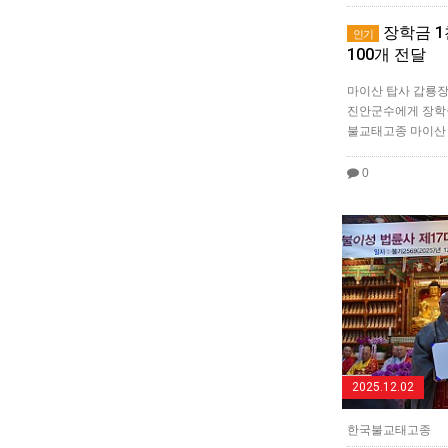
장학금 1
인기
100개 전달
마이산 탑사 갑룡장
진안군수에게 장학금
불교태고종 마이산
0
2025.12.02
한국불교태고종