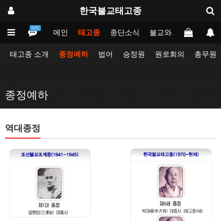
한국불교태고종
BBS
메인
태고종
종단소식
불교와의만남
업무
태고종 소개
종정예하
법어
승정원
원로회의
총무원
종정예하
역대종정