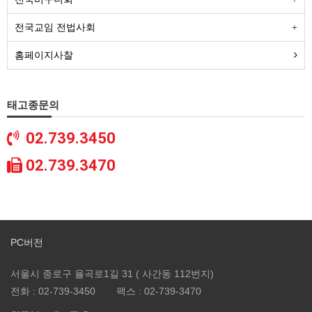
전국교임 전법사회
홈페이지사찰
태고종문의
02.739.3450
02.739.3470
PC버전
서울시 종로구 율곡로1길 31 ( 사간동 112번지)
전화 :
02-739-3450
팩스 :
02-739-3470