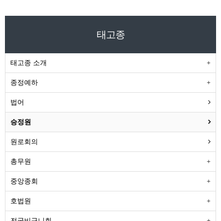
태고종
태고종 소개
종정예하
법어
승정원
원로회의
총무원
중앙종회
호법원
전국비구니회