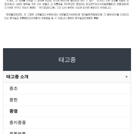
태고종
태고종 소개
종조
종헌
종명
종지종풍
종통법통