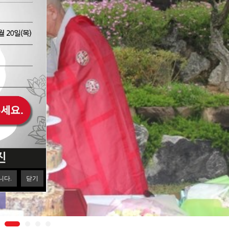
니다.
닫기
교 우의 다져