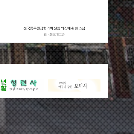
전국종무원장협의회 신임 의장에 황봉 스님
뉴시스
한국불교태고종