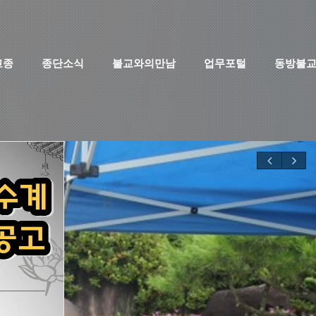
고종
종단소식
불교와의만남
업무포털
동방불