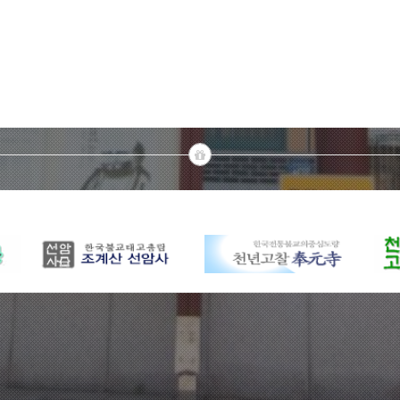
장학금 1천만 원과 동전 저금통 100개 전달
한국불교태고종