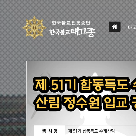
홈
태
으
로