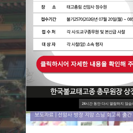
24
시간 동안 다시 열람하지 않습
2026.07.09
2026.07.09
보도자료 | 선암사 방장 지암 스님 회고록 출간
보도자료 | 천호암과 동화선사 등 참배 양국불