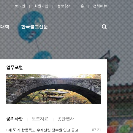
로그인
회원가입
정보찾기
홈
전체메뉴
검
교대학
한국불교신문
색
업무포털
공지사항
보도자료
종단행사
제 51기 합동득도 수계산림 정수원 입교 공고
07.21