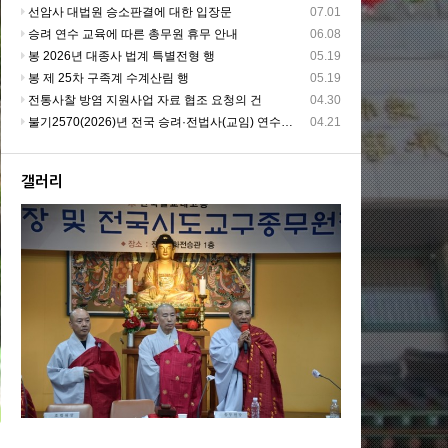
선암사 대법원 승소판결에 대한 입장문
07.01
승려 연수 교육에 따른 총무원 휴무 안내
06.08
봉 2026년 대종사 법계 특별전형 행
05.19
봉 제 25차 구족계 수계산림 행
05.19
전통사찰 방염 지원사업 자료 협조 요청의 건
04.30
불기2570(2026)년 전국 승려·전법사(교임) 연수교육 및 승려대회
04.21
갤러리