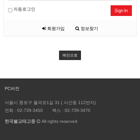
자동로그인
Sign In
회원가입
정보찾기
메인으로
PC버전
서울시 종로구 율곡로1길 31 ( 사간동 112번지)
전화 :
02-739-3450
팩스 :
02-739-3470
한국불교태고종
All rights reserved.