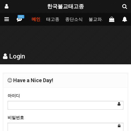
한국불교태고종
BBS
메인
태고종
종단소식
불교와의만남
업무
Login
Have a Nice Day!
아이디
비밀번호