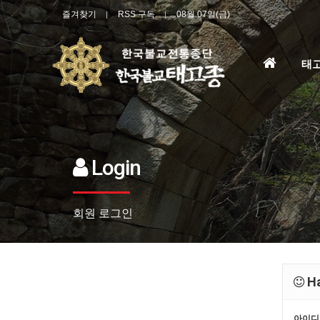
즐겨찾기
RSS 구독
08월 07일(금)
홈
태
으
로
Login
회원 로그인
Ha
아이디