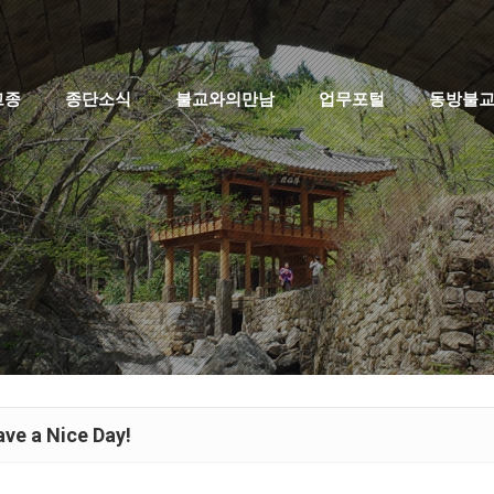
고종
종단소식
불교와의만남
업무포털
동방불
ve a Nice Day!