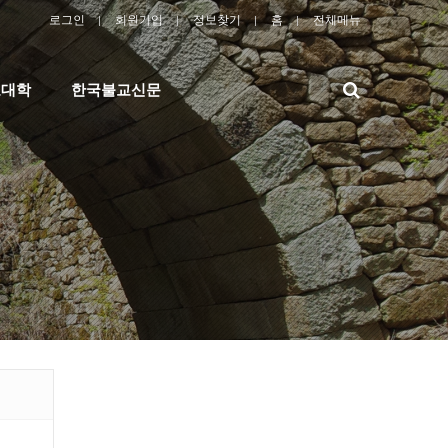
로그인
회원가입
정보찾기
홈
전체메뉴
검
교대학
한국불교신문
색