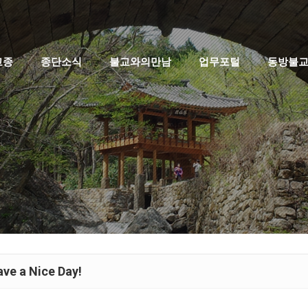
고종
종단소식
불교와의만남
업무포털
동방불
ve a Nice Day!