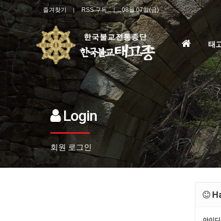
즐겨찾기
RSS 구독
08월 07일(금)
홈
태
으
로
Login
회원 로그인
Ha
아이디