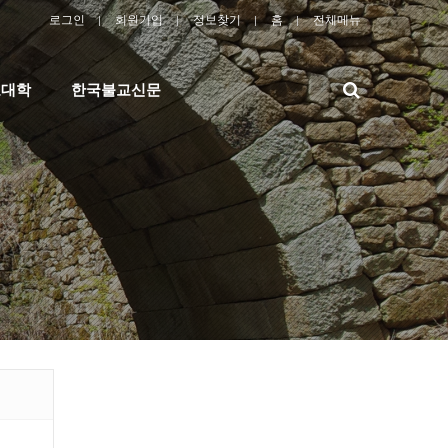
로그인
회원가입
정보찾기
홈
전체메뉴
검
교대학
한국불교신문
색