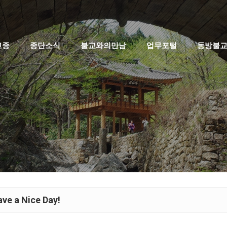
고종
종단소식
불교와의만남
업무포털
동방불
ve a Nice Day!