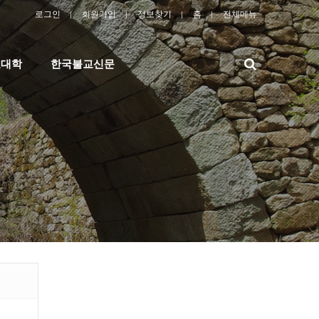
로그인
회원가입
정보찾기
홈
전체메뉴
검
교대학
한국불교신문
색