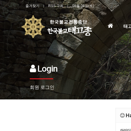
즐겨찾기
RSS 구독
08월 08일(토)
홈
태
으
로
Login
회원 로그인
Ha
아이디