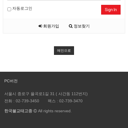
자동로그인
Sign In
회원가입
정보찾기
메인으로
PC버전
서울시 종로구 율곡로1길 31 ( 사간동 112번지)
전화 :
02-739-3450
팩스 :
02-739-3470
한국불교태고종
All rights reserved.