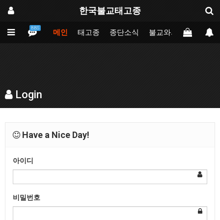
한국불교태고종
BBS
메인
태고종
종단소식
불교와의만남
업무
Login
Have a Nice Day!
아이디
비밀번호