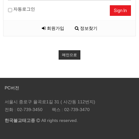
자동로그인
Sign In
회원가입
정보찾기
메인으로
PC버전
서울시 종로구 율곡로1길 31 ( 사간동 112번지)
전화 :
02-739-3450
팩스 :
02-739-3470
한국불교태고종
All rights reserved.