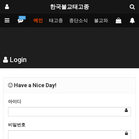
한국불교태고종
BBS
메인
태고종
종단소식
불교와의만남
업무
Login
Have a Nice Day!
아이디
비밀번호