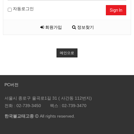
자동로그인
Sign In
회원가입
정보찾기
메인으로
PC버전
서울시 종로구 율곡로1길 31 ( 사간동 112번지)
전화 :
02-739-3450
팩스 :
02-739-3470
한국불교태고종
All rights reserved.