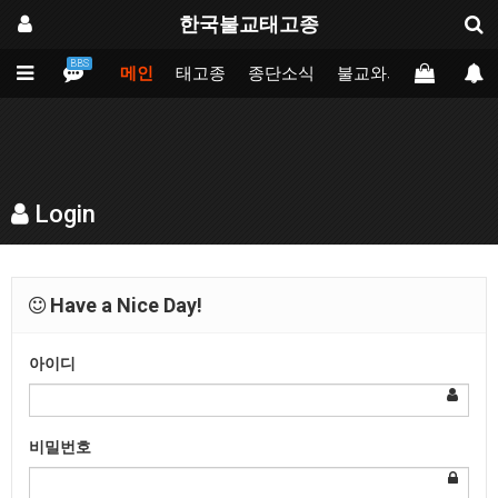
한국불교태고종
BBS
메인
태고종
종단소식
불교와의만남
업무
Login
Have a Nice Day!
아이디
비밀번호