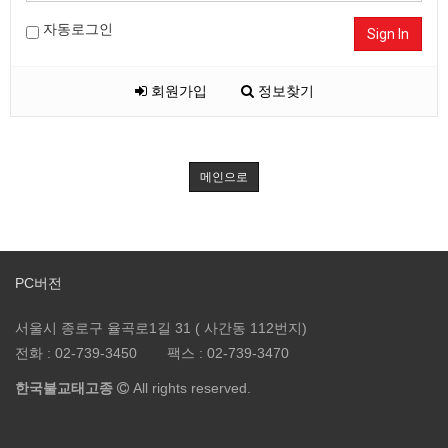
자동로그인
Sign In
회원가입
정보찾기
메인으로
PC버전
서울시 종로구 율곡로1길 31 ( 사간동 112번지)
전화 :
02-739-3450
팩스 :
02-739-3470
한국불교태고종
All rights reserved.