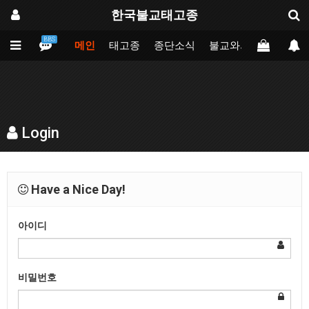
한국불교태고종
BBS
메인
태고종
종단소식
불교와의만남
업무
Login
Have a Nice Day!
아이디
비밀번호