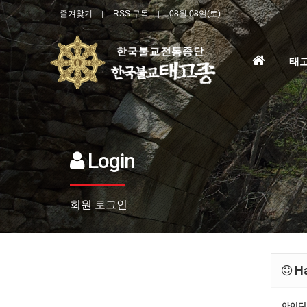
즐겨찾기
RSS 구독
08월 08일(토)
홈
태
으
로
Login
회원 로그인
Ha
아이디