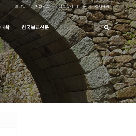
로그인
회원가입
정보찾기
홈
전체메뉴
검
교대학
한국불교신문
색