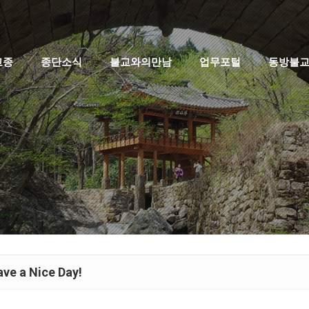
고종
종단소식
불교와의만남
업무포털
동방불
ve a Nice Day!