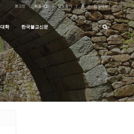
로그인
회원가입
정보찾기
홈
전체메뉴
검
교대학
한국불교신문
색