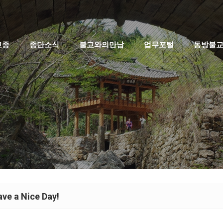
고종
종단소식
불교와의만남
업무포털
동방불
ve a Nice Day!