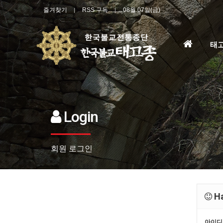
즐겨찾기
RSS 구독
08월 07일(금)
홈
태
으
로
Login
회원 로그인
Ha
아이디