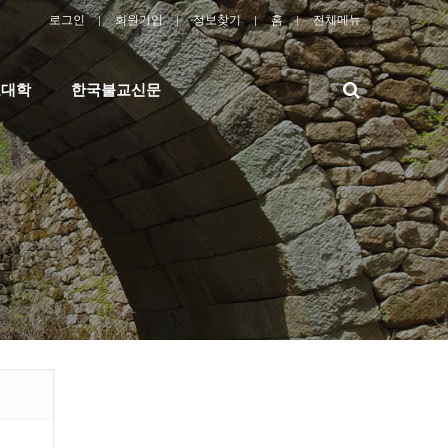
로그인
회원가입
정보찾기
홈
전체메뉴
검
교대학
한국불교신문
색