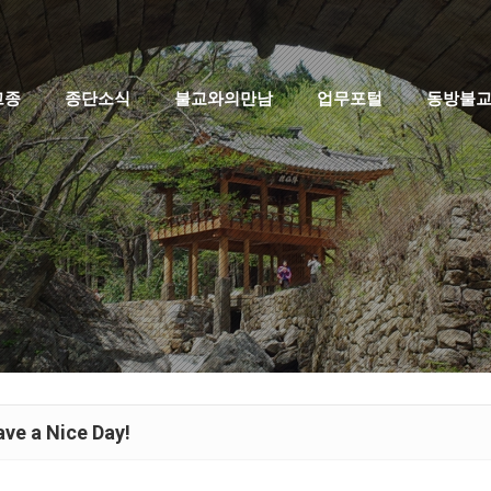
고종
종단소식
불교와의만남
업무포털
동방불
ve a Nice Day!