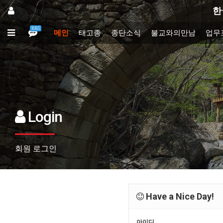
한
BBS
메인
태고종
종단소식
불교와의만남
업무
Login
회원 로그인
Have a Nice Day!
아이디