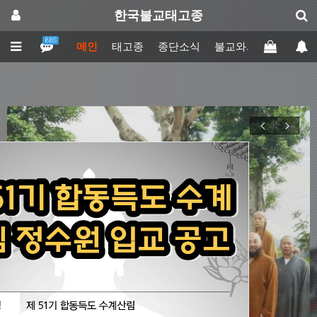
한국불교태고종
BBS
메인
태고종
종단소식
불교와의만남
업무