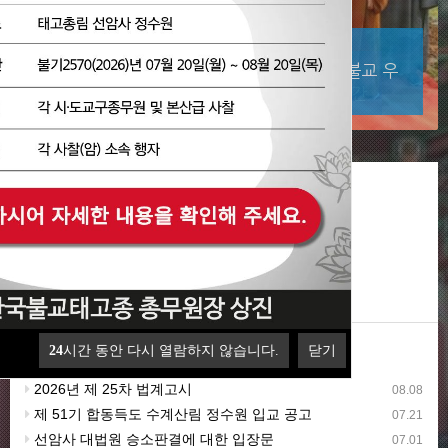
2026.07.09
보도자료 | 천호암과 동화선사 등 참배 양국불교 우
의 다져
업무포털
공지사항
보도자료
종단행사
24
시간 동안 다시 열람하지 않습니다.
닫기
2026년 제 25차 법계고시
08.08
제 51기 합동득도 수계산림 정수원 입교 공고
07.21
선암사 대법원 승소판결에 대한 입장문
07.01