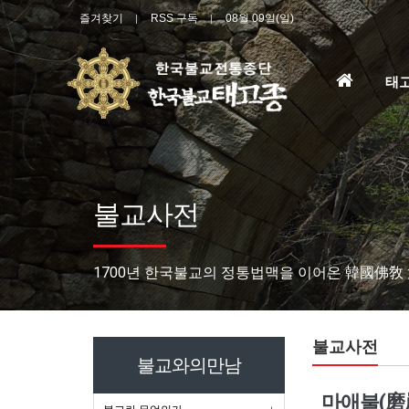
즐겨찾기
RSS 구독
08월 09일(일)
홈
태
으
로
불교사전
1700년 한국불교의 정통법맥을 이어온 韓國佛敎
불교사전
불교와의만남
마애불(磨