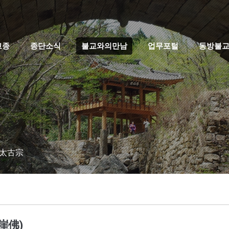
고종
종단소식
불교와의만남
업무포털
동방불
 太古宗
崖佛)