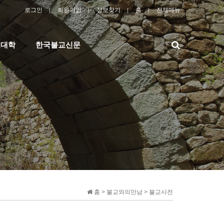
로그인
회원가입
정보찾기
홈
전체메뉴
검
교대학
한국불교신문
색
홈 > 불교와의만남 > 불교사전