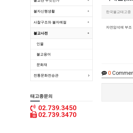
불교란 무엇인가
불자신행생활
한국불교태고종
사찰구조와 불자예절
자연암석에 부조 
불교사전
인물
불교용어
문화재
0
Commen
전통문화전승관
태고종문의
02.739.3450
02.739.3470