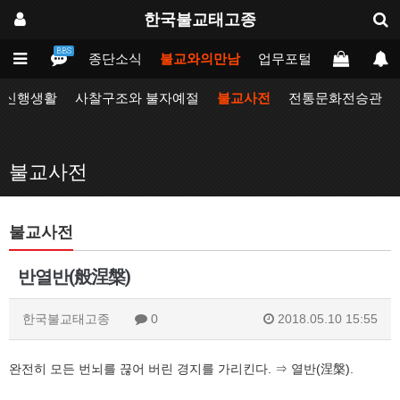
한국불교태고종
BBS
인
태고종
종단소식
불교와의만남
업무포털
동방불교대
자신행생활
사찰구조와 불자예절
불교사전
전통문화전승관
불교사전
불교사전
반열반(般涅槃)
한국불교태고종
0
2018.05.10 15:55
완전히 모든 번뇌를 끊어 버린 경지를 가리킨다. ⇒ 열반(涅槃).