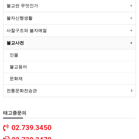
불교란 무엇인가
불자신행생활
사찰구조와 불자예절
불교사전
인물
불교용어
문화재
전통문화전승관
태고종문의
02.739.3450