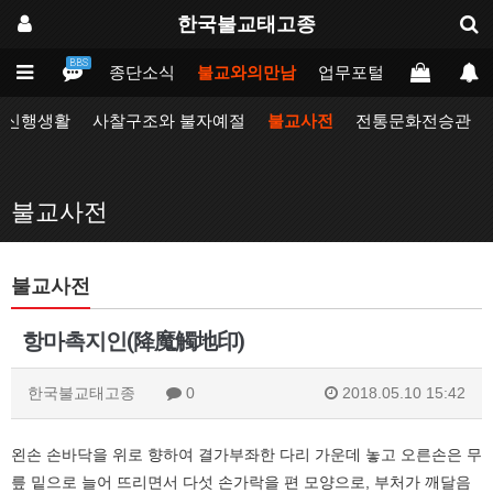
한국불교태고종
BBS
인
태고종
종단소식
불교와의만남
업무포털
동방불교대
자신행생활
사찰구조와 불자예절
불교사전
전통문화전승관
불교사전
불교사전
항마촉지인(降魔觸地印)
한국불교태고종
0
2018.05.10 15:42
왼손 손바닥을 위로 향하여 결가부좌한 다리 가운데 놓고 오른손은 무
릎 밑으로 늘어 뜨리면서 다섯 손가락을 편 모양으로, 부처가 깨달음