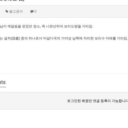
불교용어
0
님이 깨달음을 얻었던 장소, 즉 니련선하의 보리도량을 가리킴.
는 설처(說處) 중의 하나로서 마갈다국의 가야성 남쪽에 자리한 보리수 아래를 가리킴.
ts
로그인한 회원만 댓글 등록이 가능합니다