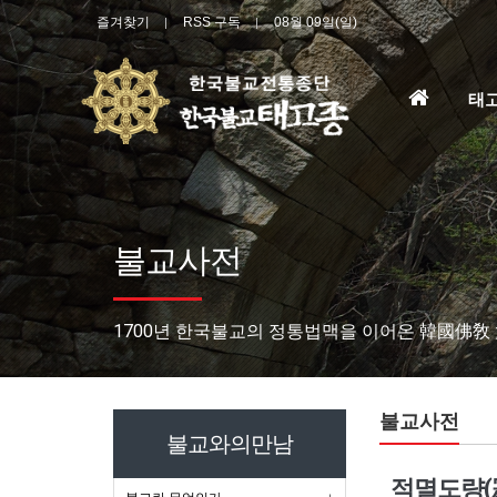
즐겨찾기
RSS 구독
08월 09일(일)
홈
태
으
로
불교사전
1700년 한국불교의 정통법맥을 이어온 韓國佛敎
불교사전
불교와의만남
적멸도량(