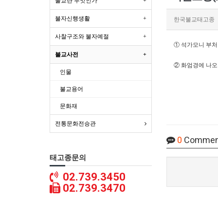
불교란 무엇인가
불자신행생활
한국불교태고종
사찰구조와 불자예절
① 석가모니 부처
불교사전
② 화엄경에 나오
인물
불교용어
문화재
전통문화전승관
0
Commen
태고종문의
02.739.3450
02.739.3470