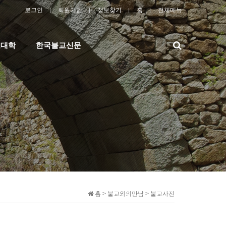
로그인
회원가입
정보찾기
홈
전체메뉴
검
교대학
한국불교신문
색
홈 > 불교와의만남 > 불교사전