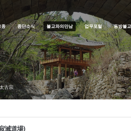
고종
종단소식
불교와의만남
업무포털
동방불
 太古宗
寂滅道場)