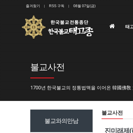
즐겨찾기
RSS 구독
08월 07일(금)
홈
태
으
로
불교사전
1700년 한국불교의 정통법맥을 이어온 韓國佛敎
불교사전
불교와의만남
진미래제(