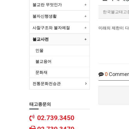
불교란 무엇인가
한국불교태고
불자신행생활
사찰구조와 불자예절
미래의 제한이 다
불교사전
인물
불교용어
문화재
0
Commen
전통문화전승관
태고종문의
02.739.3450