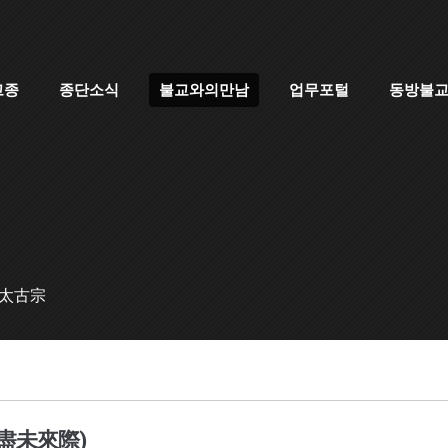
고종
종단소식
불교와의만남
업무포털
동방불
 太古宗
盡未來際)