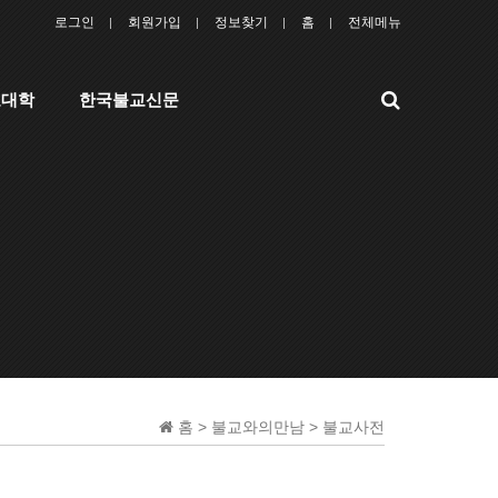
로그인
회원가입
정보찾기
홈
전체메뉴
검
교대학
한국불교신문
색
홈 > 불교와의만남 > 불교사전