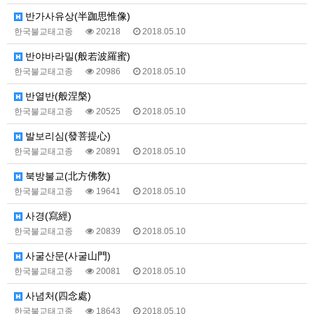
반가사유상(半跏思惟像)
한국불교태고종
20218
2018.05.10
반야바라밀(般若波羅蜜)
한국불교태고종
20986
2018.05.10
반열반(般涅槃)
한국불교태고종
20525
2018.05.10
발보리심(發菩提心)
한국불교태고종
20891
2018.05.10
북방불교(北方佛敎)
한국불교태고종
19641
2018.05.10
사경(寫經)
한국불교태고종
20839
2018.05.10
사굴산문(사굴山門)
한국불교태고종
20081
2018.05.10
사념처(四念處)
한국불교태고종
18643
2018.05.10