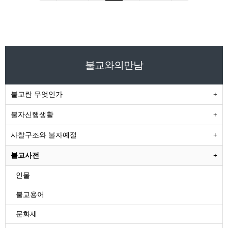
불교와의만남
불교란 무엇인가
불자신행생활
사찰구조와 불자예절
불교사전
인물
불교용어
문화재