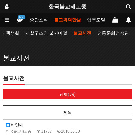
한국불교태고종
BBS
인
태고종
종단소식
불교와의만남
업무포털
동방불교대
자신행생활
사찰구조와 불자예절
불교사전
전통문화전승관
불교사전
불교사전
전체(79)
제목
바릿대
한국불교태고종
21767
2018.05.10