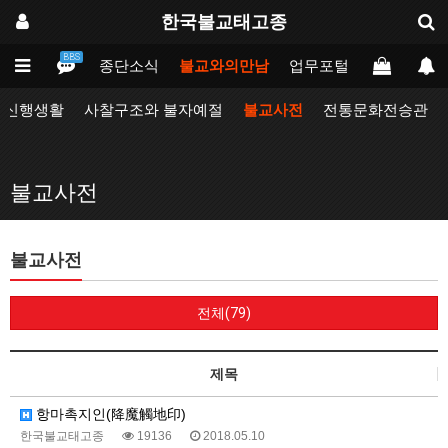
한국불교태고종
BBS
인
태고종
종단소식
불교와의만남
업무포털
동방불교대
자신행생활
사찰구조와 불자예절
불교사전
전통문화전승관
불교사전
불교사전
전체(79)
제목
항마촉지인(降魔觸地印)
한국불교태고종
19136
2018.05.10