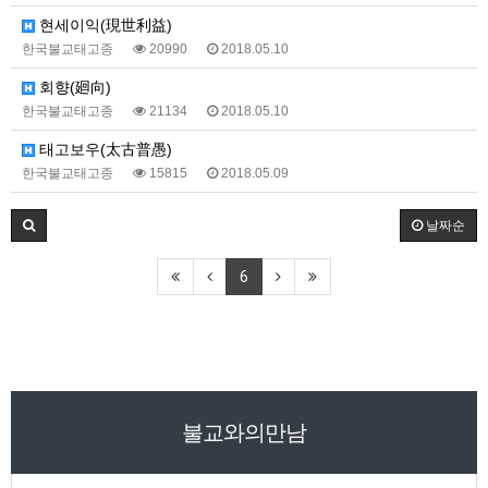
현세이익(現世利益)
한국불교태고종
20990
2018.05.10
회향(廻向)
한국불교태고종
21134
2018.05.10
태고보우(太古普愚)
한국불교태고종
15815
2018.05.09
날짜순
6
불교와의만남