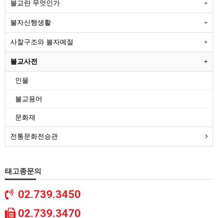
불교란 무엇인가
불자신행생활
사찰구조와 불자예절
불교사전
인물
불교용어
문화재
전통문화전승관
태고종문의
02.739.3450
02.739.3470