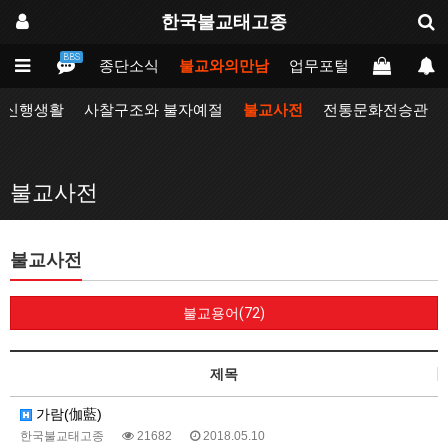
한국불교태고종
BBS
인
태고종
종단소식
불교와의만남
업무포털
동방불교대
자신행생활
사찰구조와 불자예절
불교사전
전통문화전승관
불교사전
불교사전
불교용어(72)
제목
가람(伽藍)
한국불교태고종
21682
2018.05.10