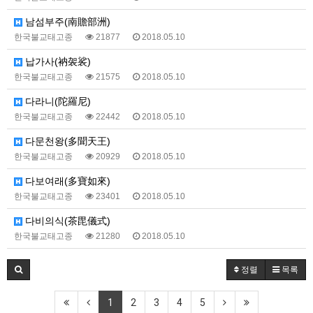
남섬부주(南贍部洲)
한국불교태고종
21877
2018.05.10
납가사(衲袈裟)
한국불교태고종
21575
2018.05.10
다라니(陀羅尼)
한국불교태고종
22442
2018.05.10
다문천왕(多聞天王)
한국불교태고종
20929
2018.05.10
다보여래(多寶如來)
한국불교태고종
23401
2018.05.10
다비의식(茶毘儀式)
한국불교태고종
21280
2018.05.10
정렬
목록
1
2
3
4
5