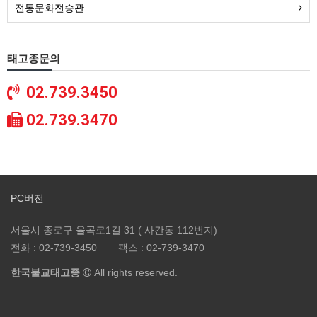
전통문화전승관
태고종문의
02.739.3450
02.739.3470
PC버전
서울시 종로구 율곡로1길 31 ( 사간동 112번지)
전화 :
02-739-3450
팩스 :
02-739-3470
한국불교태고종
All rights reserved.