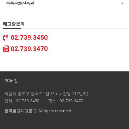
전통문화전승관
태고종문의
02.739.3450
02.739.3470
PC버전
서울시 종로구 율곡로1길 31 ( 사간동 112번지)
전화 :
02-739-3450
팩스 :
02-739-3470
한국불교태고종
All rights reserved.