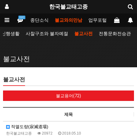
한국불교태고종
BBS
인
태고종
종단소식
불교와의만남
업무포털
동방불교대
자신행생활
사찰구조와 불자예절
불교사전
전통문화전승관
불교사전
불교사전
불교용어(72)
제목
적멸도량(寂滅道場)
한국불교태고종
20972
2018.05.10