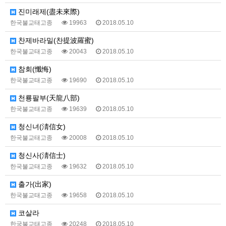
진미래제(盡未來際)
한국불교태고종
19963
2018.05.10
찬제바라밀(찬提波羅蜜)
한국불교태고종
20043
2018.05.10
참회(懺悔)
한국불교태고종
19690
2018.05.10
천룡팔부(天龍八部)
한국불교태고종
19639
2018.05.10
청신녀(淸信女)
한국불교태고종
20008
2018.05.10
청신사(淸信士)
한국불교태고종
19632
2018.05.10
출가(出家)
한국불교태고종
19658
2018.05.10
코살라
한국불교태고종
20248
2018.05.10