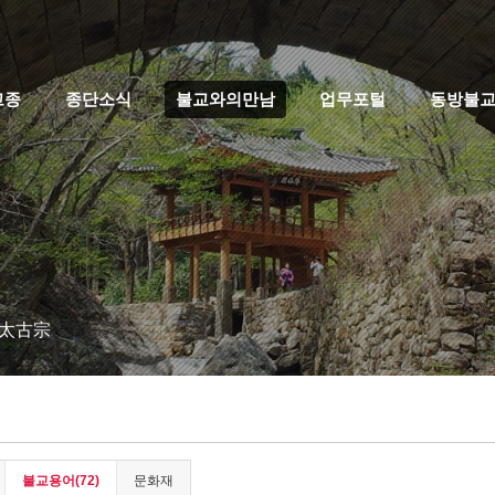
고종
종단소식
불교와의만남
업무포털
동방불
 太古宗
불교용어(72)
문화재