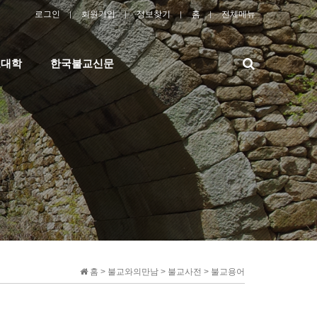
로그인
회원가입
정보찾기
홈
전체메뉴
검
교대학
한국불교신문
색
홈 > 불교와의만남 > 불교사전 > 불교용어