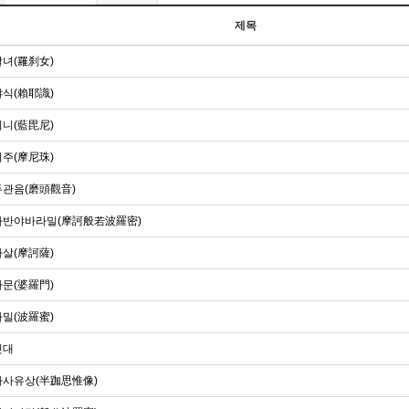
제목
녀(羅刹女)
식(賴耶識)
니(藍毘尼)
주(摩尼珠)
관음(磨頭觀音)
반야바라밀(摩訶般若波羅密)
살(摩訶薩)
문(婆羅門)
밀(波羅蜜)
릿대
사유상(半跏思惟像)