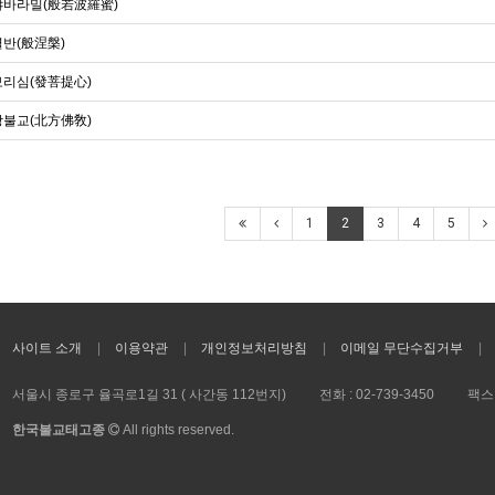
바라밀(般若波羅蜜)
반(般涅槃)
리심(發菩提心)
불교(北方佛敎)
1
2
3
4
5
사이트 소개
이용약관
개인정보처리방침
이메일 무단수집거부
서울시 종로구 율곡로1길 31 ( 사간동 112번지)
전화 :
02-739-3450
팩스 
한국불교태고종
All rights reserved.