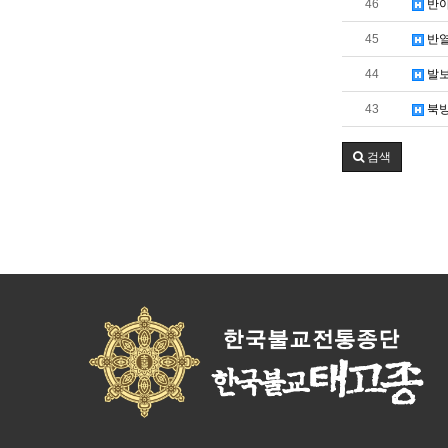
46
반야
45
반열
44
발보
43
북방
검색