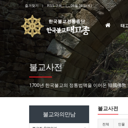
즐겨찾기
RSS 구독
08월 08일(토)
홈
태
으
로
불교사전
1700년 한국불교의 정통법맥을 이어온 韓國佛敎
불교사전
불교와의만남
전체
인물