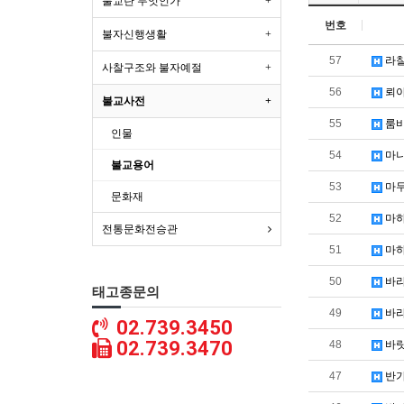
불교란 무엇인가
번호
불자신행생활
57
라찰
사찰구조와 불자예절
56
뢰야
불교사전
55
룸비
인물
54
마니
불교용어
53
마두
문화재
52
마하
전통문화전승관
51
마하
50
바라
태고종문의
49
바라
02.739.3450
02.739.3470
48
바
47
반가