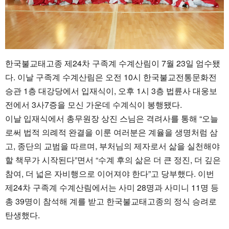
한국불교태고종 제24차 구족계 수계산림이 7월 23일 엄수됐
다. 이날 구족계 수계산림은 오전 10시 한국불교전통문화전
승관 1층 대강당에서 입재식이, 오후 1시 3층 법륜사 대웅보
전에서 3사7증을 모신 가운데 수계식이 봉행됐다.
이날 입재식에서 총무원장 상진 스님은 격려사를 통해 “오늘
로써 법적 의례적 완결을 이룬 여러분은 계율을 생명처럼 삼
고, 종단의 교범을 따르며, 부처님의 제자로서 삶을 실천해야
할 책무가 시작된다”면서 “수계 후의 삶은 더 큰 정진, 더 깊은
참여, 더 넓은 자비행으로 이어져야 한다”고 당부했다.
이번
제24차 구족계 수계산림에서는 사미 28명과 사미니 11명 등
총 39명이 참석해 계를 받고 한국불교태고종의 정식 승려로
탄생했다.