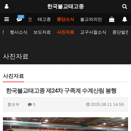
한국불교태고종
BBS
메인
태고종
종단소식
불교와의만남
업무포털
항
행사소식
보도자료
사진자료
교구사찰소식
종단발전
사진자료
사진자료
한국불교태고종 제24차 구족계 수계산림 봉행
홍보부
0
2025.08.11 14:59