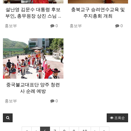
설난영 김문수 대통령 후보
충북교구 승려연수교육 및
부인, 총무원장 상진 스님 …
주지총회 개최
홍보부
0
홍보부
0
중국불교대표단 양주 청련
사 순례 예방
홍보부
0
조회순