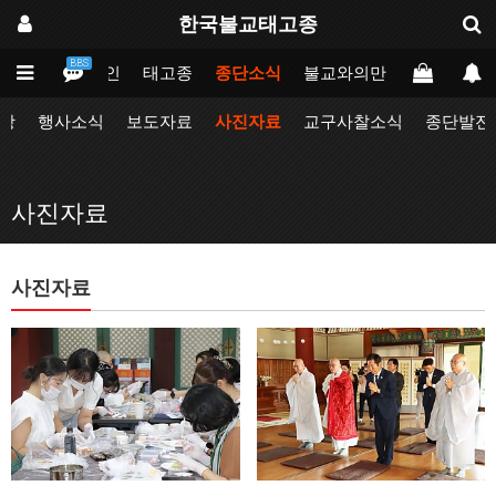
한국불교태고종
BBS
메인
태고종
종단소식
불교와의만남
업무포털
항
행사소식
보도자료
사진자료
교구사찰소식
종단발전
사진자료
사진자료