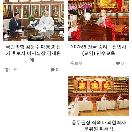
국민의힘 김문수 대통령 선
2025년 전국 승려ㆍ전법사
거 후보자 비서실장 김재원
(교임) 연수교육
예…
홍보부
0
홍보부
0
총무원장 직속 대외협력자
문위원 위촉식