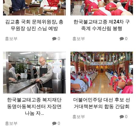
김교흥 국회 문체위원장, 총
한국불교태고종 제24차 구
무원장 상진 스님 예방
족계 수계산림 봉행
홍보부
0
홍보부
0
한국불교태고종 복지재단
더불어민주당 대선 후보 선
동명아동복지센터 자장면
거대책본부의 합동 간담회
나눔 자…
홍보부
0
홍보부
0