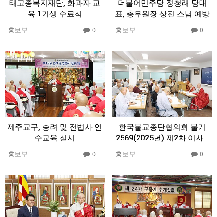
태고종복지재단, 화과자 교
더불어민주당 정청래 당대
육 1기생 수료식
표, 총무원장 상진 스님 예방
홍보부
0
홍보부
0
제주교구, 승려 및 전법사 연
한국불교종단협의회 불기
수교육 실시
2569(2025년) 제2차 이사…
홍보부
0
홍보부
0