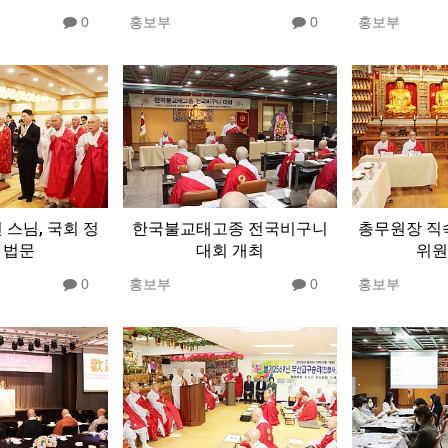
0
홍보부
0
홍보부
 스님, 국회 정
한국불교태고종 전국비구니
총무원장 직
 법문
대회 개최
위원
0
홍보부
0
홍보부