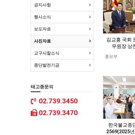
공지사항
행사소식
보도자료
김교흥 국회 
사진자료
무원장 상
교구사찰소식
홍보부
종단발전기금
태고종문의
02.739.3450
02.739.3470
한국불교종
2569(2025