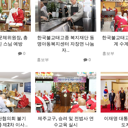
문체위원장, 총
한국불교태고종 복지재단 동
한국불교태고
진 스님 예방
명아동복지센터 자장면 나눔
계 수
자…
0
홍보부
홍보부
0
단협의회 불기
제주교구, 승려 및 전법사 연
이재명 대통
년) 제2차 이사…
수교육 실시
도