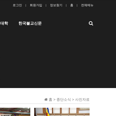
로그인
회원가입
정보찾기
홈
전체메뉴
검
교대학
한국불교신문
색
홈 > 종단소식 > 사진자료