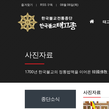
즐겨찾기
RSS 구독
08월 06일(목)
홈
태
으
로
사진자료
1700년 한국불교의 정통법맥을 이어온 韓國佛敎
사진자료
종단소식