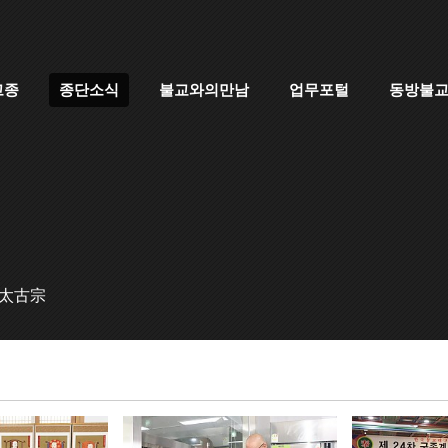
고종
종단소식
불교와의만남
업무포털
동방불
 太古宗