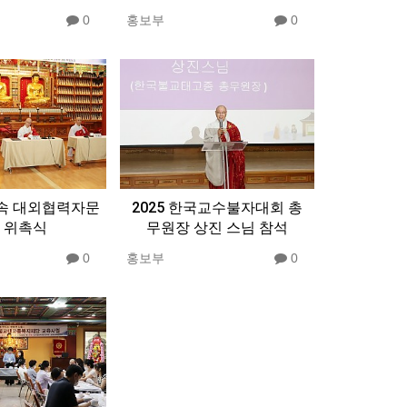
0
홍보부
0
속 대외협력자문
2025 한국교수불자대회 총
 위촉식
무원장 상진 스님 참석
0
홍보부
0