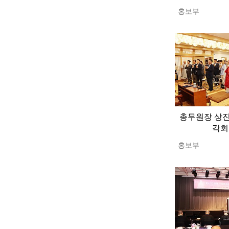
홍보부
총무원장 상진
각회
홍보부