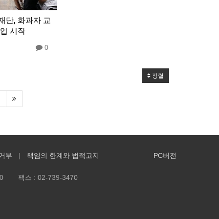
단, 화과자 교
업 시작
0
정렬
거부
책임의 한계와 법적고지
PC버전
0
팩스 :
02-739-3470