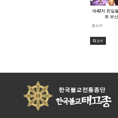
제42차 한
회 부
홍보부
검색