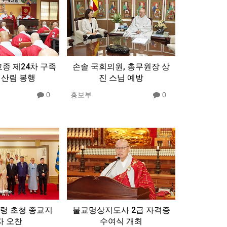
종 제24차 구족
손솔 국회의원, 총무원장 상
계산림 봉행
진 스님 예방
0
홍보부
0
령 초청 종교지
불교명상지도사 2급 자격증
자 오찬
수여식 개최