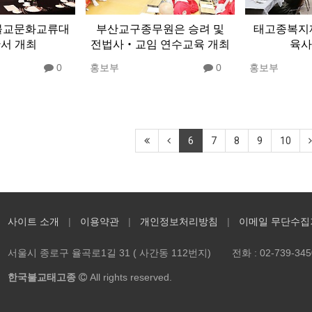
일불교문화교류대
부산교구종무원은 승려 및
태고종복지재
산서 개최
전법사‧교임 연수교육 개최
육사
0
홍보부
0
홍보부
6
7
8
9
10
사이트 소개
이용약관
개인정보처리방침
이메일 무단수집
서울시 종로구 율곡로1길 31 ( 사간동 112번지)
전화 :
02-739-345
한국불교태고종
All rights reserved.