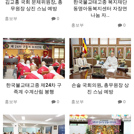
김교흥 국회 문체위원장, 총
한국불교태고종 복지재단
무원장 상진 스님 예방
동명아동복지센터 자장면
나눔 자…
홍보부
0
홍보부
0
한국불교태고종 제24차 구
손솔 국회의원, 총무원장 상
족계 수계산림 봉행
진 스님 예방
홍보부
0
홍보부
0