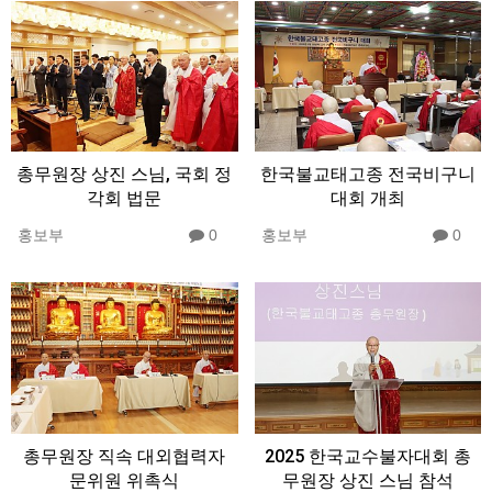
총무원장 상진 스님, 국회 정
한국불교태고종 전국비구니
각회 법문
대회 개최
홍보부
0
홍보부
0
총무원장 직속 대외협력자
2025 한국교수불자대회 총
문위원 위촉식
무원장 상진 스님 참석