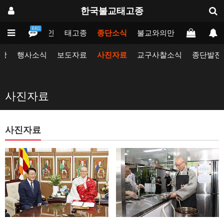
한국불교태고종
BBS
메인
태고종
종단소식
불교와의만남
업무포털
항
행사소식
보도자료
사진자료
교구사찰소식
종단발전
사진자료
사진자료