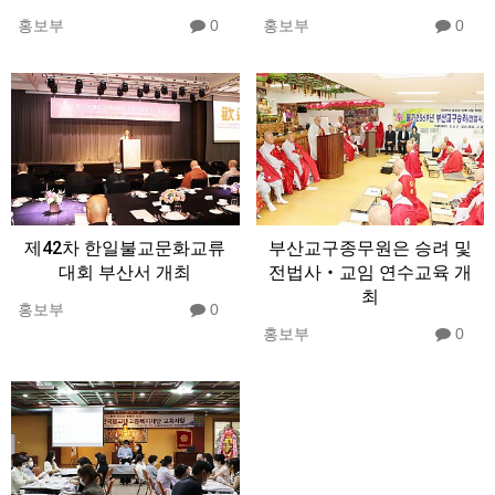
홍보부
0
홍보부
0
제42차 한일불교문화교류
부산교구종무원은 승려 및
대회 부산서 개최
전법사‧교임 연수교육 개
최
홍보부
0
홍보부
0