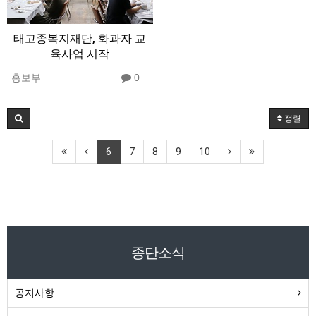
태고종복지재단, 화과자 교
육사업 시작
홍보부
0
정렬
6
7
8
9
10
종단소식
공지사항