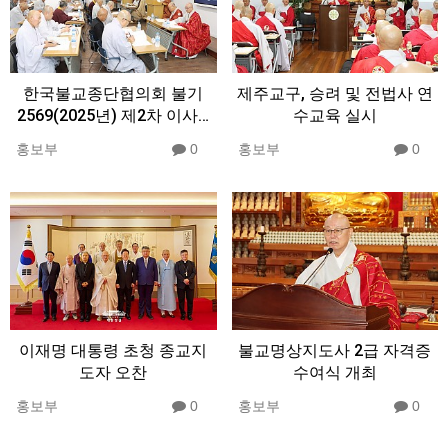
한국불교종단협의회 불기
제주교구, 승려 및 전법사 연
2569(2025년) 제2차 이사…
수교육 실시
홍보부
0
홍보부
0
이재명 대통령 초청 종교지
불교명상지도사 2급 자격증
도자 오찬
수여식 개최
홍보부
0
홍보부
0