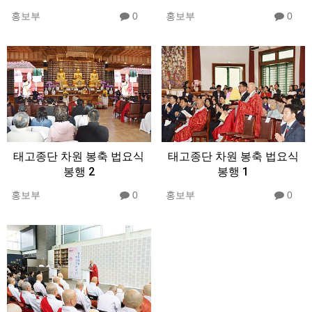
홍보부
0
홍보부
0
태고종단 차원 봉축 법요식
태고종단 차원 봉축 법요식
봉행 2
봉행 1
홍보부
0
홍보부
0