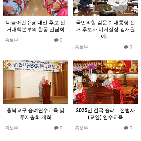
더불어민주당 대선 후보 선
국민의힘 김문수 대통령 선
거대책본부의 합동 간담회
거 후보자 비서실장 김재원
예…
홍보부
0
홍보부
0
충북교구 승려연수교육 및
2025년 전국 승려ㆍ전법사
주지총회 개최
(교임) 연수교육
홍보부
0
홍보부
0