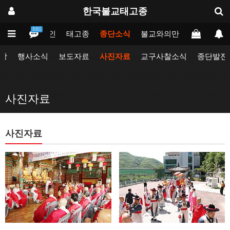
한국불교태고종
BBS
메인
태고종
종단소식
불교와의만남
업무포털
항
행사소식
보도자료
사진자료
교구사찰소식
종단발전
사진자료
사진자료