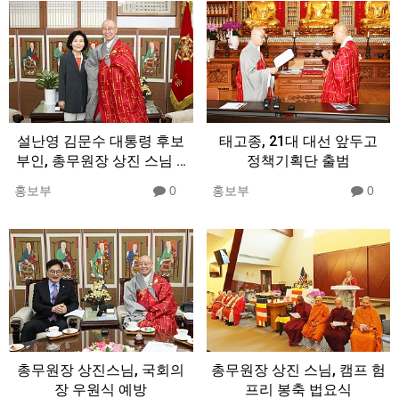
설난영 김문수 대통령 후보
태고종, 21대 대선 앞두고
부인, 총무원장 상진 스님 …
정책기획단 출범
홍보부
0
홍보부
0
총무원장 상진스님, 국회의
총무원장 상진 스님, 캠프 험
장 우원식 예방
프리 봉축 법요식