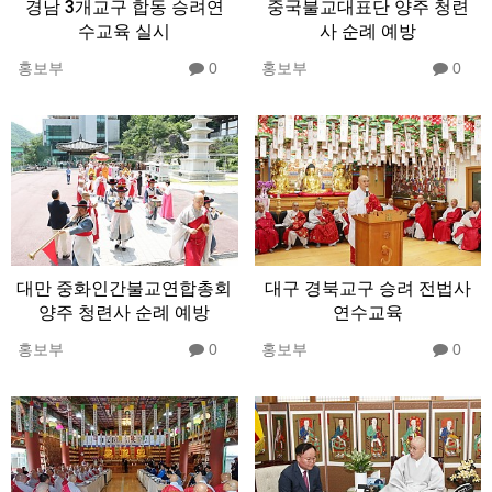
경남 3개교구 합동 승려연
중국불교대표단 양주 청련
수교육 실시
사 순례 예방
홍보부
0
홍보부
0
대만 중화인간불교연합총회
대구 경북교구 승려 전법사
양주 청련사 순례 예방
연수교육
홍보부
0
홍보부
0