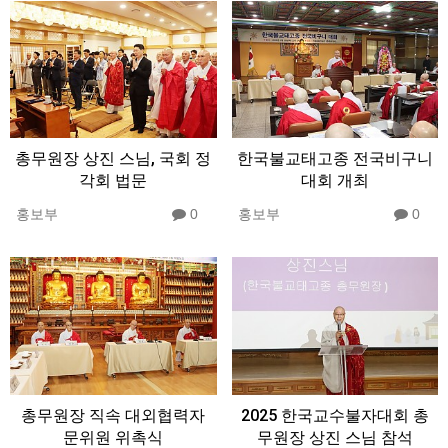
총무원장 상진 스님, 국회 정
한국불교태고종 전국비구니
각회 법문
대회 개최
홍보부
0
홍보부
0
총무원장 직속 대외협력자
2025 한국교수불자대회 총
문위원 위촉식
무원장 상진 스님 참석