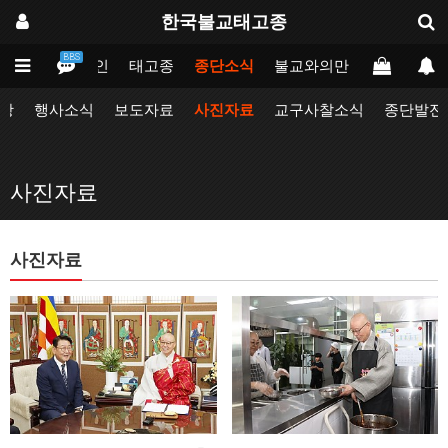
한국불교태고종
BBS
메인
태고종
종단소식
불교와의만남
업무포털
항
행사소식
보도자료
사진자료
교구사찰소식
종단발전
사진자료
사진자료