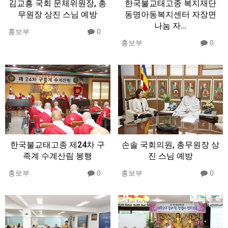
김교흥 국회 문체위원장, 총
한국불교태고종 복지재단
무원장 상진 스님 예방
동명아동복지센터 자장면
나눔 자…
홍보부
0
홍보부
0
한국불교태고종 제24차 구
손솔 국회의원, 총무원장 상
족계 수계산림 봉행
진 스님 예방
홍보부
0
홍보부
0