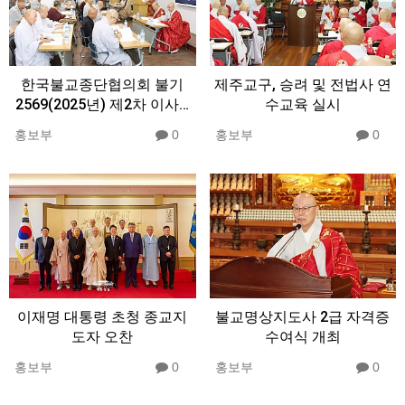
한국불교종단협의회 불기
제주교구, 승려 및 전법사 연
2569(2025년) 제2차 이사…
수교육 실시
홍보부
0
홍보부
0
이재명 대통령 초청 종교지
불교명상지도사 2급 자격증
도자 오찬
수여식 개최
홍보부
0
홍보부
0