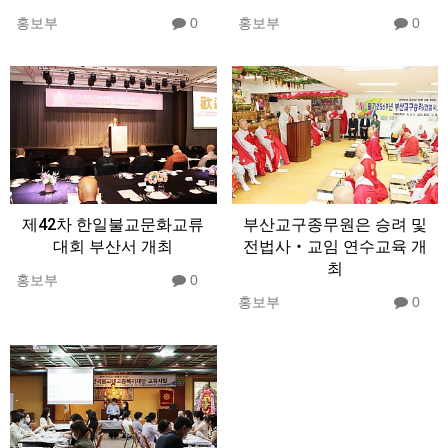
홍보부
0
홍보부
0
제42차 한일불교문화교류
부산교구종무원은 승려 및
대회 부산서 개최
전법사‧교임 연수교육 개
최
홍보부
0
홍보부
0