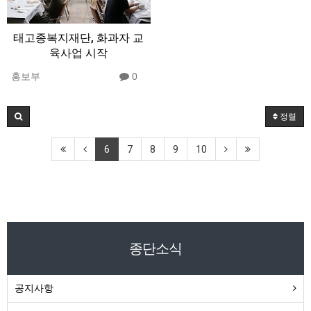
태고종복지재단, 화과자 교
육사업 시작
홍보부
0
정렬
6
7
8
9
10
종단소식
공지사항