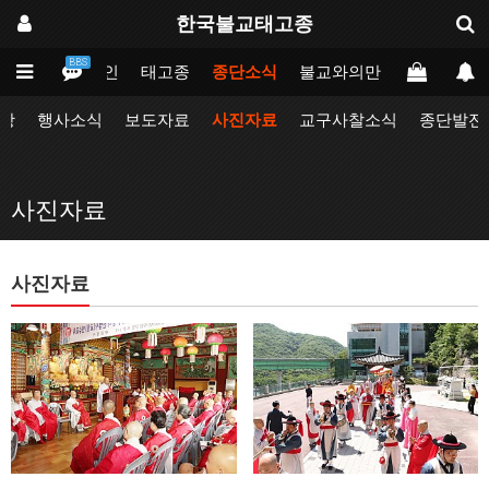
한국불교태고종
BBS
메인
태고종
종단소식
불교와의만남
업무포털
항
행사소식
보도자료
사진자료
교구사찰소식
종단발전
사진자료
사진자료