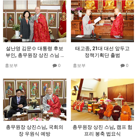
설난영 김문수 대통령 후보
태고종, 21대 대선 앞두고
부인, 총무원장 상진 스님 …
정책기획단 출범
홍보부
0
홍보부
0
총무원장 상진스님, 국회의
총무원장 상진 스님, 캠프 험
장 우원식 예방
프리 봉축 법요식