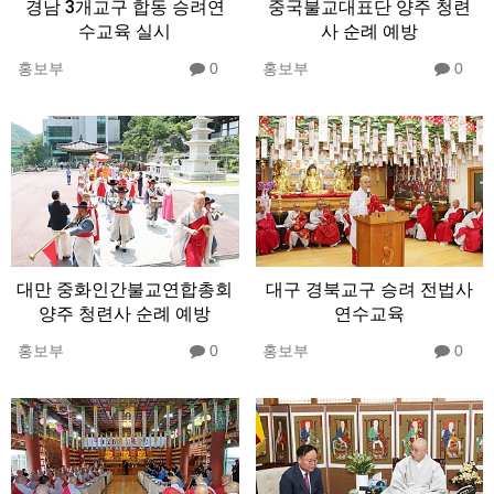
경남 3개교구 합동 승려연
중국불교대표단 양주 청련
수교육 실시
사 순례 예방
홍보부
0
홍보부
0
대만 중화인간불교연합총회
대구 경북교구 승려 전법사
양주 청련사 순례 예방
연수교육
홍보부
0
홍보부
0