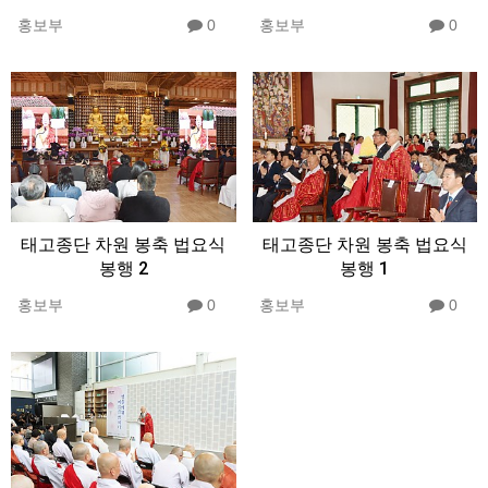
홍보부
0
홍보부
0
태고종단 차원 봉축 법요식
태고종단 차원 봉축 법요식
봉행 2
봉행 1
홍보부
0
홍보부
0