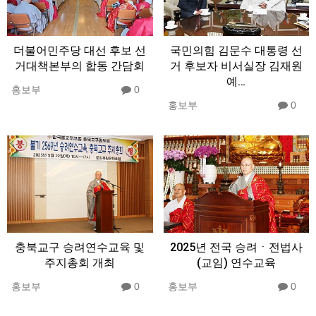
더불어민주당 대선 후보 선
국민의힘 김문수 대통령 선
거대책본부의 합동 간담회
거 후보자 비서실장 김재원
예…
홍보부
0
홍보부
0
충북교구 승려연수교육 및
2025년 전국 승려ㆍ전법사
주지총회 개최
(교임) 연수교육
홍보부
0
홍보부
0