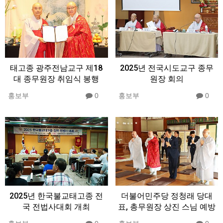
태고종 광주전남교구 제18
2025년 전국시도교구 종무
대 종무원장 취임식 봉행
원장 회의
홍보부
0
홍보부
0
2025년 한국불교태고종 전
더불어민주당 정청래 당대
국 전법사대회 개최
표, 총무원장 상진 스님 예방