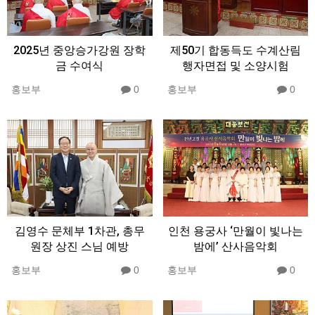
2025년 중앙승가강원 장학
제50기 합동득도 수계산림
금 수여식
행자면접 및 소양시험
홍보부
0
홍보부
0
김영수 문체부 1차관, 총무
인천 용궁사 ‘만월이 빛나는
원장 상진 스님 예방
밤에’ 산사음악회
홍보부
0
홍보부
0