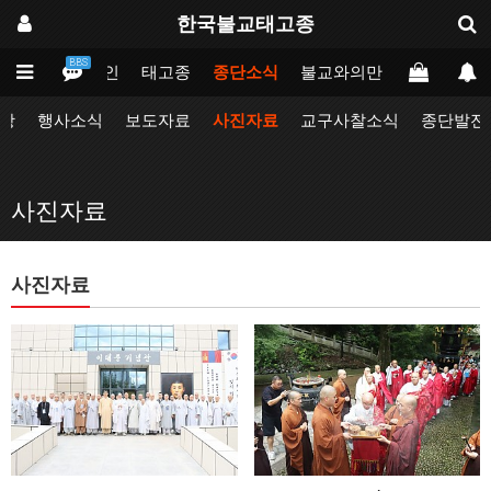
한국불교태고종
BBS
메인
태고종
종단소식
불교와의만남
업무포털
항
행사소식
보도자료
사진자료
교구사찰소식
종단발전
사진자료
사진자료