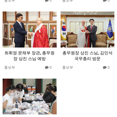
홍보부
0
홍보부
0
최휘영 문체부 장관, 총무원
총무원장 상진 스님, 김민석
장 상진 스님 예방
국무총리 방문
홍보부
0
홍보부
0