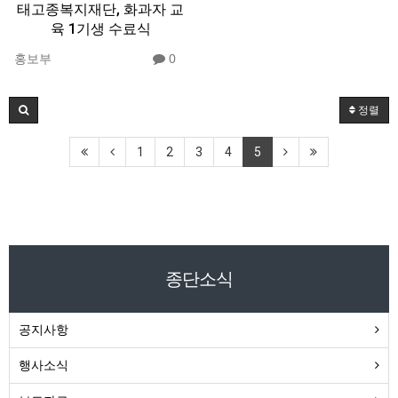
태고종복지재단, 화과자 교
육 1기생 수료식
홍보부
0
정렬
1
2
3
4
5
종단소식
공지사항
행사소식