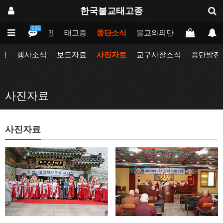
한국불교태고종
BBS
메인
태고종
종단소식
불교와의만남
업무포털
항
행사소식
보도자료
사진자료
교구사찰소식
종단발전
사진자료
사진자료