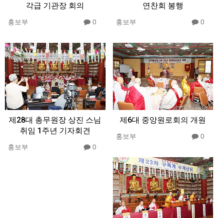
각급 기관장 회의
연찬회 봉행
홍보부
0
홍보부
0
제28대 총무원장 상진 스님
제6대 중앙원로회의 개원
취임 1주년 기자회견
홍보부
0
홍보부
0