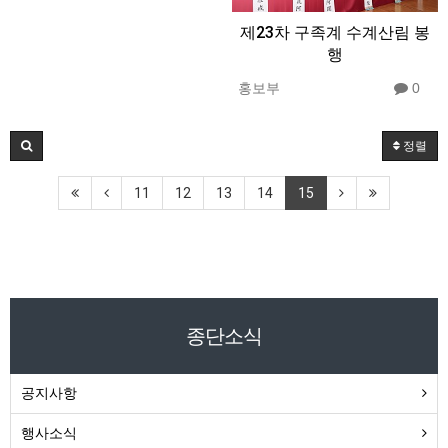
제23차 구족계 수계산림 봉
행
홍보부
0
정렬
11
12
13
14
15
종단소식
공지사항
행사소식