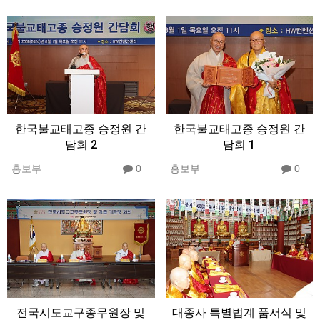
한국불교태고종 승정원 간
한국불교태고종 승정원 간
담회 2
담회 1
홍보부
0
홍보부
0
전국시도교구종무원장 및
대종사 특별법계 품서식 및