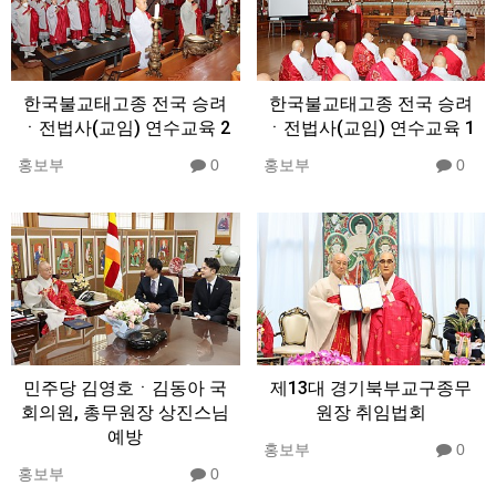
한국불교태고종 전국 승려
한국불교태고종 전국 승려
ㆍ전법사(교임) 연수교육 2
ㆍ전법사(교임) 연수교육 1
홍보부
0
홍보부
0
민주당 김영호ㆍ김동아 국
제13대 경기북부교구종무
회의원, 총무원장 상진스님
원장 취임법회
예방
홍보부
0
홍보부
0