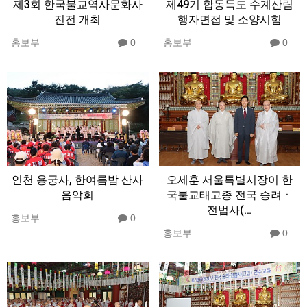
제3회 한국불교역사문화사
제49기 합동득도 수계산림
진전 개최
행자면접 및 소양시험
홍보부
0
홍보부
0
인천 용궁사, 한여름밤 산사
오세훈 서울특별시장이 한
음악회
국불교태고종 전국 승려ㆍ
전법사(…
홍보부
0
홍보부
0