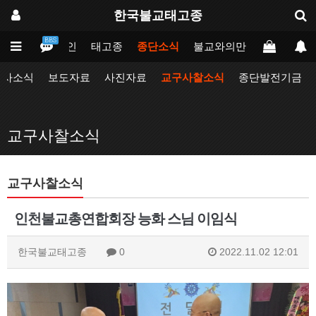
한국불교태고종
BBS
메인
태고종
종단소식
불교와의만남
업무포털
행사소식
보도자료
사진자료
교구사찰소식
종단발전기금
교구사찰소식
교구사찰소식
인천불교총연합회장 능화 스님 이임식
한국불교태고종
0
2022.11.02 12:01