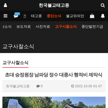
한국불교태고종
BBS
메인
태고종
종단소식
불교와의만남
업무포털
행사소식
보도자료
사진자료
교구사찰소식
종단발전기금
교구사찰소식
교구사찰소식
초대 승정원장 남파당 정수 대종사 행적비 제막식
한국불교태고종
0
2022.10.05 01:47