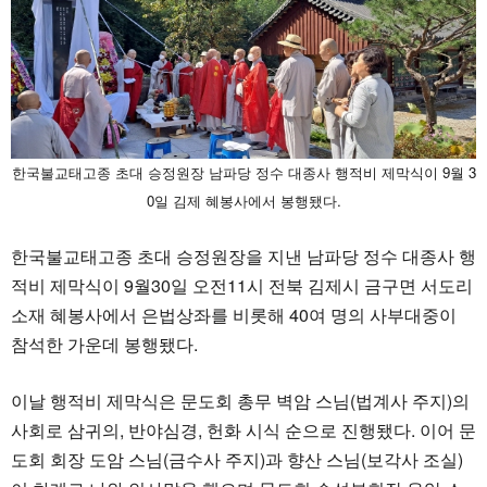
한국불교태고종 초대 승정원장 남파당 정수 대종사 행적비 제막식이 9월 3
0일 김제 혜봉사에서 봉행됐다.
한국불교태고종 초대 승정원장을 지낸 남파당 정수 대종사 행
적비 제막식이 9월30일 오전11시 전북 김제시 금구면 서도리
소재 혜봉사에서 은법상좌를 비롯해 40여 명의 사부대중이
참석한 가운데 봉행됐다.
이날 행적비 제막식은 문도회 총무 벽암 스님(법계사 주지)의
사회로 삼귀의, 반야심경, 헌화 시식 순으로 진행됐다. 이어 문
도회 회장 도암 스님(금수사 주지)과 향산 스님(보각사 조실)