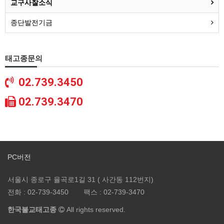
교구사찰소식
종단발전기금
태고종문의
02.739.3450
02.739.3470
PC버전
서울시 종로구 율곡로1길 31 ( 사간동 112번지)
전화 :
02-739-3450
팩스 :
02-739-3470
한국불교태고종
All rights reserved.