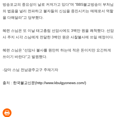
방송포교의 중요성이 날로 커져가고 있다"며 "BBS불교방송이 부처님
의 법음을 널리 전파하고 불자들의 신심을 증진시키는 매체로서 역할
을 다해달라"고 당부했다.
혜련 스님은 또 이날 태고총림 선암사에도 3백만 원을 쾌척했다. 선암
사 주지 시각 스님에게 전달한 3백만 원은 사찰불사에 쓰일 예정이다.
혜련 스님은 “선암사 불사를 원만히 하는데 적은 돈이지만 요긴하게
쓰이기 바란다”고 발원했다.
-담마 스님 전남광주교구 주재기자
출처 :
한국불교신문(http://www.kbulgyonews.com/)