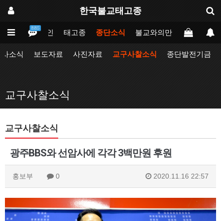
한국불교태고종
BBS
메인
태고종
종단소식
불교와의만남
업무포털
행사소식
보도자료
사진자료
교구사찰소식
종단발전기금
교구사찰소식
교구사찰소식
광주BBS와 선암사에 각각 3백만원 후원
홍보부
0
2020.11.16 22:57