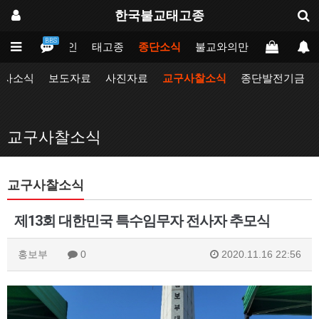
한국불교태고종
BBS
메인
태고종
종단소식
불교와의만남
업무포털
행사소식
보도자료
사진자료
교구사찰소식
종단발전기금
교구사찰소식
교구사찰소식
제13회 대한민국 특수임무자 전사자 추모식
홍보부
0
2020.11.16 22:56