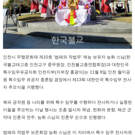
인천시 무형문화재 제10호 '범패와 작법무' 예능 보유자 능화 스님(한
국불교태고종 인천교구 종무원장, 인천불교총연합회장)과 대한민국
특수임무유공자회 인천지부(지부장 홍광식)는 11월 8일 인천 월미공
원 특수임무 유공자 충혼탑 광장에서 제13회 대한민국 특수임무 전사
자 추모식을 거행했다.
북파 공작원 등 나라를 위해 특수 임무를 수행하다 전사하거나 실종된
이들을 추모하는 이날 행사는 조총 발사와 묵념, 헌화와 분향, 해군 군
악대 진혼곡 연주, 능화 스님의 진혼무 순으로 진행됐다.
범패와 작법무 보존회장 능화 스님은 이 자리에서 특수 임무 전사자와