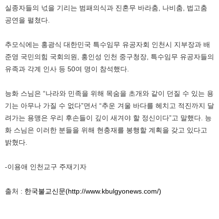
실종자들의 넋을 기리는 범패의식과 진혼무 바라춤, 나비춤, 법고춤
공연을 펼쳤다.
추모식에는 홍광식 대한민국 특수임무 유공자회 인천시 지부장과 배
준영 국민의힘 국회의원, 홍인성 인천 중구청장, 특수임무 유공자들의
유족과 각계 인사 등 50여 명이 참석했다.
능화 스님은 “나라와 민족을 위해 목숨을 초개와 같이 던질 수 있는 용
기는 아무나 가질 수 없다”면서 “추운 겨울 바다를 헤치고 적진까지 달
려가는 용맹은 우리 후손들이 깊이 새겨야 할 정신이다”고 말했다. 능
화 스님은 이러한 분들을 위해 현충재를 봉행할 계획을 갖고 있다고
밝혔다.
-이용애 인천교구 주재기자
출처 :
한국불교신문(http://www.kbulgyonews.com/)