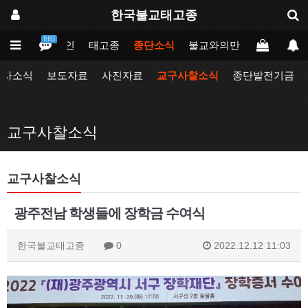
한국불교태고종
BBS
메인
태고종
종단소식
불교와의만남
업무포털
행사소식
보도자료
사진자료
교구사찰소식
종단발전기금
교구사찰소식
교구사찰소식
광주전남 학생들에 장학금 수여식
한국불교태고종
0
2022.12.12 11:03