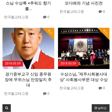
스님 수상록 <추워도 향기
모다례와 기념 사진전
를…
한국불교태고종
0
한국불교태고종
0
Hot
Hot
2018.05.09
2018.05.09
경기중부교구 신임 종무원
수상스님, ‘제주사회봉사대
장에 무위스님 만장일치 추
상’ 사회봉사부문 대상 수상
대
한국불교태고종
0
한국불교태고종
0
날짜순