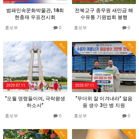
범패민속문화박물관, 18회
전북교구 종무원 새만금 해
현충재 우표전시회
수유통 기원법회 봉행
홍보부
0
홍보부
0
Hot
Hot
2020.07.11
2020.07.11
“오월 영령들이여, 극락왕생
“무더위 잘 이겨내라” 얼음
하소서”
용 생수 3만 병 지원
홍보부
0
홍보부
0
Hot
Hot