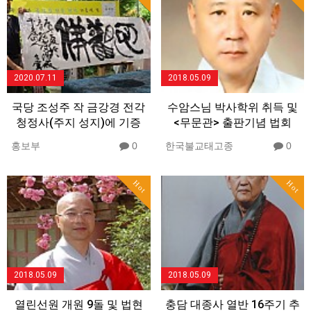
2020.07.11
2018.05.09
국당 조성주 작 금강경 전각
수암스님 박사학위 취득 및
청정사(주지 성지)에 기증
<무문관> 출판기념 법회
홍보부
0
한국불교태고종
0
Hot
Hot
2018.05.09
2018.05.09
열린선원 개원 9돌 및 법현
충담 대종사 열반 16주기 추