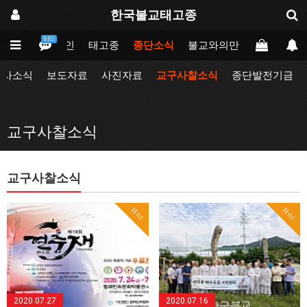
한국불교태고종
BBS
메인
태고종
종단소식
불교와의만남
업무포털
행사소식
보도자료
사진자료
교구사찰소식
종단발전기금
교구사찰소식
교구사찰소식
Hot
Hot
2020.07.27
2020.07.16