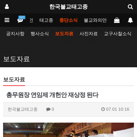
한국불교태고종
BBS
메인
태고종
종단소식
불교와의만남
업무포털
공지사항
행사소식
보도자료
사진자료
교구사찰소식
보도자료
보도자료
총무원장 연임제 개헌안 재상정 된다
한국불교태고종
0
07.01 10:16