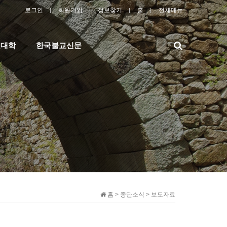
로그인
회원가입
정보찾기
홈
전체메뉴
검
교대학
한국불교신문
색
홈 > 종단소식 > 보도자료