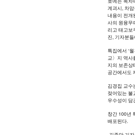
호에는 목차에
계괴시, 차암
내용이 전개된
사의 원융무애
리고 태고보우
진, 기자분들
특집에서 ‘월
교〉지 역사를
지의 보존상
공간에서도 제
김경집 교수
젖어있는 불
우수성이 담
창간 100년
배포된다.
-김종만 기