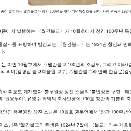
이 발간하는 월간불교가 창간 100년을 맞아 기념특집호를 냈다. 사진 왼쪽은 1924
종에서 발행하는 〈월간불교〉가 10월호에서 창간 100주년 특집
통잡지를 표방하며 발간되는 〈월간불교〉는 1924년 창간돼 만
다.
 이번 10월호에서 △월간불교 100년의 조감도, 그리고 미래
대적 의미(김경집 불교학술원 교수) △월간불교와 만해 한용운(
 축하 휘호도 게재했다, 총무원장 상진 스님의 ‘불법정론 구현’, 
 ‘원융무애’, 유영수 화백의 축하만평이 100호 창간의 기쁨과 축
인인 총무원장 상진 스님은 10월호 권두언에서 ‘창간 100주년이
 스님은 “월간불교의 탄생은 1924년 7월에 〈불교〉라는 제