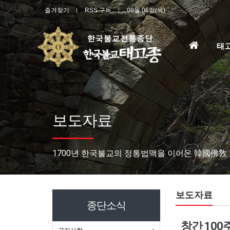
즐겨찾기
RSS 구독
08월 06일(목)
홈
태
으
로
보도자료
1700년 한국불교의 정통법맥을 이어온 韓國佛敎
보도자료
종단소식
창간 100