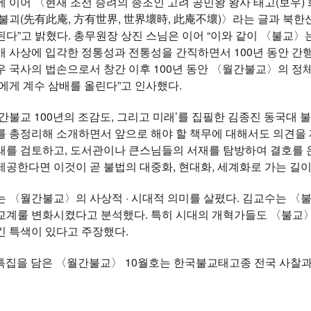
 이어 〈현재 조선 승려의 종조인 고려 공민왕 왕사 태고(보우)
불괴(先有此庵, 方有世界, 世界壞時, 此庵不壞)〉라는 글과 북한
다”고 밝혔다. 총무원장 상진 스님은 이어 “이와 같이 〈불교
 사상에 입각한 정통성과 전통성을 간직하면서 100년 동안 간
 국사의 법손으로서 창간 이후 100년 동안 〈월간불교〉의 정체
에게 계수 삼배를 올린다”고 인사했다.
간불교 100년의 조감도, 그리고 미래’를 집필한 김종진 동국대
 총정리해 소개하면서 앞으로 해야 할 책무에 대해서도 의견을 
태를 검토하고, 도서관이나 큰스님들의 서재를 탐방하여 결호를 온
공한다면 이것이 곧 불법의 대중화, 현대화, 세계화로 가는 길이
는 〈월간불교〉의 사상적 · 시대적 의미를 살폈다. 김교수는 〈
교계룰 변화시켰다고 분석했다. 특히 시대의 개혁가들도 〈불교
긴 특색이 있다고 주장했다.
 특집을 담은 〈월간불교〉 10월호는 한국불교태고종 전국 사찰
자