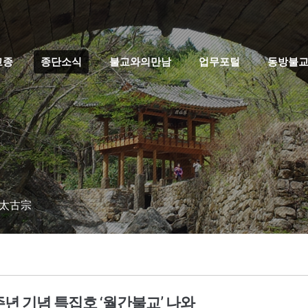
고종
종단소식
불교와의만남
업무포털
동방불
 太古宗
주년 기념 특집호 ‘월간불교’ 나와