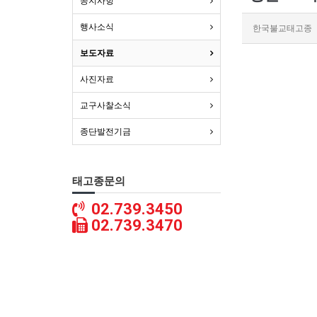
공지사항
행사소식
한국불교태고종
보도자료
사진자료
교구사찰소식
종단발전기금
태고종문의
02.739.3450
02.739.3470