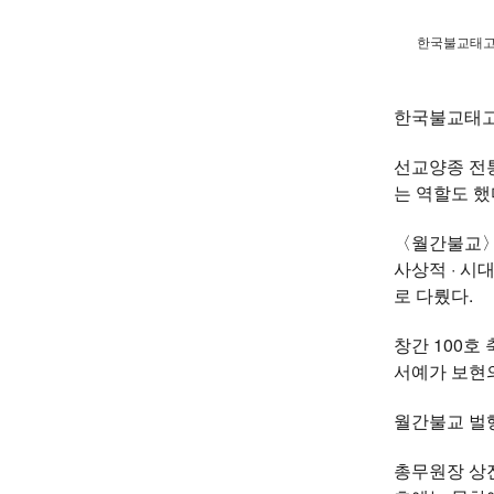
한국불교태고종
한국불교태고
선교양종 전
는 역할도 했
〈월간불교〉는
사상적 · 시
로 다뤘다.
창간 100호
서예가 보현의
월간불교 벌행
총무원장 상진