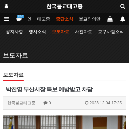
한국불교태고종
BBS
메인
태고종
종단소식
불교와의만남
업무포털
공지사항
행사소식
보도자료
사진자료
교구사찰소식
보도자료
보도자료
박찬영 부산시장 특보 예방받고 차담
한국불교태고종
0
2023.12.04 17:25