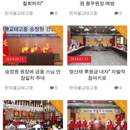
철회하라”
원 총무원장 예방
한국불교태고종
0
한국불교태고종
0
Hot
Hot
2024.08.11
2024.07.27
승정원 원장에 금용 스님 만
영산재 후원금 내자” 자발적
장일치 추대
참여키로
한국불교태고종
0
한국불교태고종
0
Hot
Hot