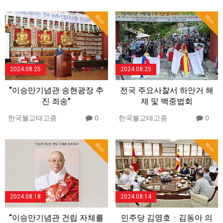
Hot
Hot
2024.08.25
2024.08.25
“이승만기념관 송현광장 추
전국 주요사찰서 하안거 해
진 죄송”
제 및 백중법회
한국불교태고종
0
한국불교태고종
0
Hot
Hot
2024.08.18
2024.08.14
“이승만기념관 건립 자체를
민주당 김영호ㆍ김동아 의