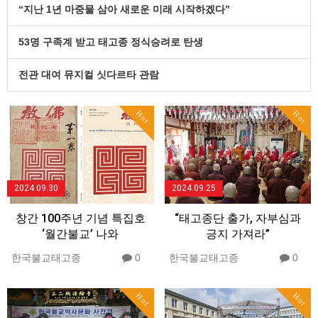
“지난 1년 마중물 삼아 새로운 미래 시작하겠다”
53명 구족계 받고 태고종 정식승려로 탄생
전관 대여 뮤지컬 싯다르타 관람
Hot
Hot
2024.09.30
2024.09.25
창간 100주년 기념 특집호
“태고종단 출가, 자부심과
‘월간불교’ 나와
긍지 가져라”
한국불교태고종
0
한국불교태고종
0
Hot
Hot