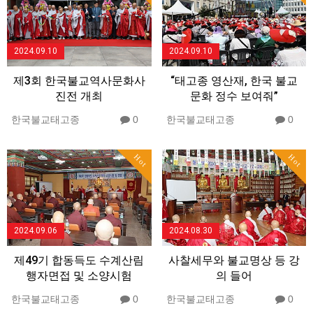
2024.09.10
2024.09.10
제3회 한국불교역사문화사
“태고종 영산재, 한국 불교
진전 개최
문화 정수 보여줘”
한국불교태고종
0
한국불교태고종
0
Hot
Hot
2024.09.06
2024.08.30
제49기 합동득도 수계산림
사찰세무와 불교명상 등 강
행자면접 및 소양시험
의 들어
한국불교태고종
0
한국불교태고종
0