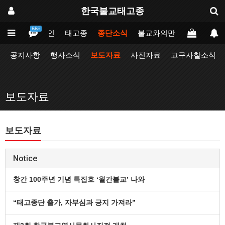
한국불교태고종
BBS
메인
태고종
종단소식
불교와의만남
업무포털
공지사항
행사소식
보도자료
사진자료
교구사찰소식
보도자료
보도자료
Notice
창간 100주년 기념 특집호 ‘월간불교’ 나와
“태고종단 출가, 자부심과 긍지 가져라”