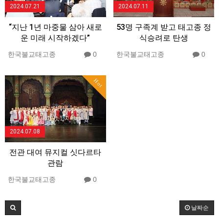
2024.07.21
2024.07.11
“지난 1년 마중물 삼아 새로
53명 구족계 받고 태고종 정
운 미래 시작하겠다”
식승려로 탄생
한국불교태고종
0
한국불교태고종
0
Hot
2024.07.08
전관 대여 뮤지컬 싯다르타
관람
한국불교태고종
0
날짜순