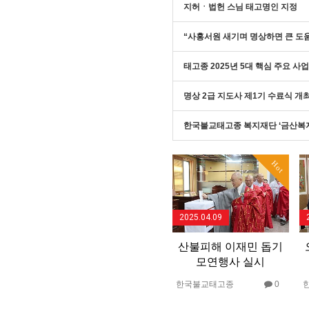
지허ㆍ법헌 스님 태고명인 지정
“사홍서원 새기며 명상하면 큰 도움
태고종 2025년 5대 핵심 주요 사
명상 2급 지도사 제1기 수료식 개
한국불교태고종 복지재단 ‘금산복
Hot
2025.04.09
산불피해 이재민 돕기
모연행사 실시
한국불교태고종
0