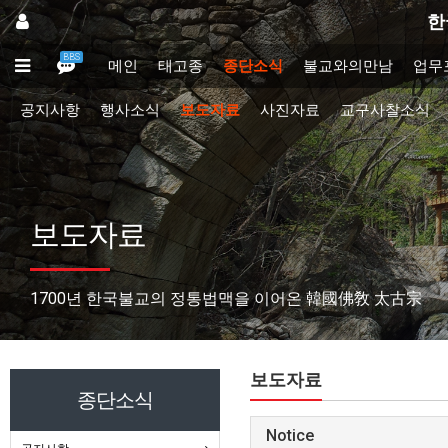
한
BBS
메인
태고종
종단소식
불교와의만남
업무
공지사항
행사소식
보도자료
사진자료
교구사찰소식
보도자료
1700년 한국불교의 정통법맥을 이어온 韓國佛敎 太古宗
보도자료
종단소식
Notice