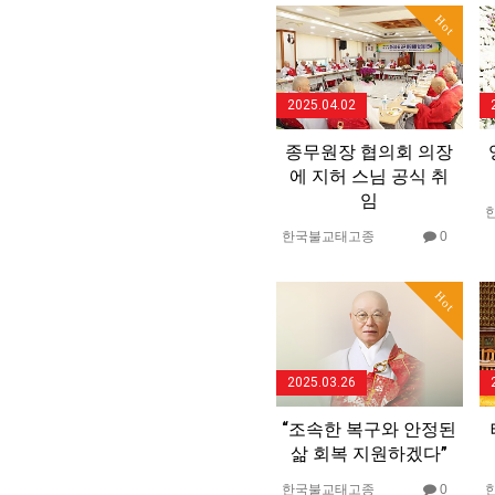
Hot
2025.04.02
종무원장 협의회 의장
에 지허 스님 공식 취
임
한국불교태고종
0
Hot
2025.03.26
“조속한 복구와 안정된
삶 회복 지원하겠다”
한국불교태고종
0