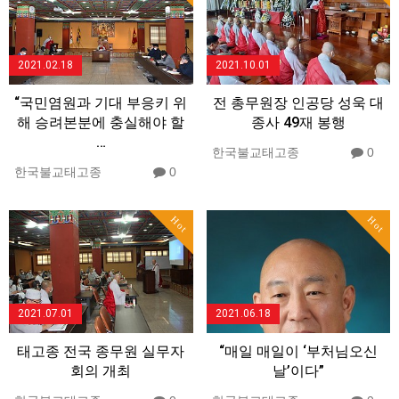
2021.02.18
2021.10.01
“국민염원과 기대 부응키 위
전 총무원장 인공당 성욱 대
해 승려본분에 충실해야 할
종사 49재 봉행
…
한국불교태고종
0
한국불교태고종
0
Hot
Hot
2021.07.01
2021.06.18
태고종 전국 종무원 실무자
“매일 매일이 ‘부처님오신
회의 개최
날’이다”