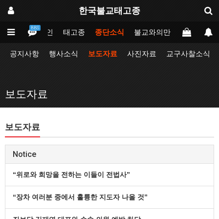
한국불교태고종
BBS
메인
태고종
종단소식
불교와의만남
업무포털
공지사항
행사소식
보도자료
사진자료
교구사찰소식
보도자료
보도자료
Notice
“위로와 희망을 전하는 이들이 전법사”
“장차 여러분 중에서 훌륭한 지도자 나올 것”