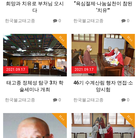
희망과 치유로 부처님 오시
“욕심절제·나눔실천이 참된
다
‘치유’”
한국불교태고종
0
한국불교태고종
0
Hot
Hot
2021.09.17
2021.09.17
태고종 정체성 탐구 3차 학
46기 수계산림 행자 면접·소
술세미나 개최
양시험
한국불교태고종
0
한국불교태고종
0
Hot
Hot