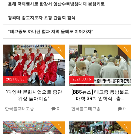
올해 국제행사로 한강서 영산수륙방생대재 봉행키로
청와대 종교지도자 초청 간담회 참석
“태고종도 하나된 힘과 저력 올해도 이어가자”
Hot
Hot
2021.06.30
2021.03.16
“다양한 문화사업으로 종단
[BBS뉴스] 태고종 동방불교
위상 높아지길”
대학 39회 입학식...출…
한국불교태고종
0
한국불교태고종
0
Hot
Hot