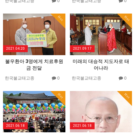
한국불교태고종
0
한국불교태고종
0
Hot
Hot
2021.04.20
2021.09.17
불우환아 3명에게 치료후원
미래의 대승적 지도자로 태
금 전달
어나라
한국불교태고종
0
한국불교태고종
0
Hot
Hot
2021.06.18
2021.06.18