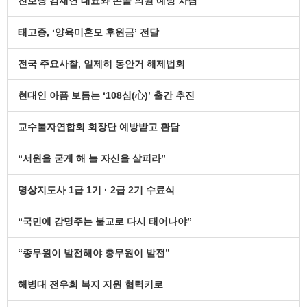
진보당 김재연 대표와 손솔 의원 예방 차담
태고종, ‘양육미혼모 후원금’ 전달
전국 주요사찰, 일제히 동안거 해제법회
현대인 아픔 보듬는 ‘108심(心)’ 출간 추진
교수불자연합회 회장단 예방받고 환담
“서원을 굳게 해 늘 자신을 살피라”
명상지도사 1급 1기 · 2급 2기 수료식
“국민에 감명주는 불교로 다시 태어나야”
“종무원이 발전해야 총무원이 발전”
해병대 전우회 복지 지원 협력키로