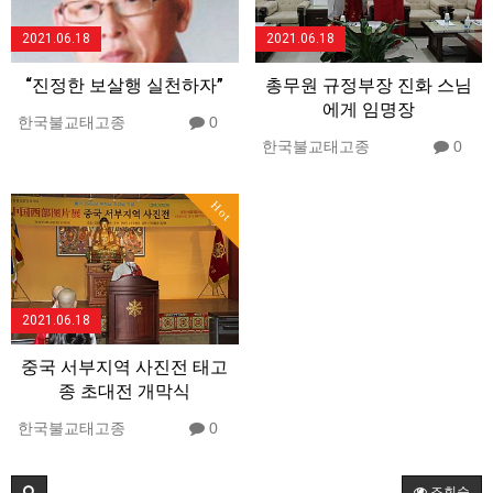
2021.06.18
2021.06.18
“진정한 보살행 실천하자”
총무원 규정부장 진화 스님
에게 임명장
한국불교태고종
0
한국불교태고종
0
Hot
2021.06.18
중국 서부지역 사진전 태고
종 초대전 개막식
한국불교태고종
0
조회순